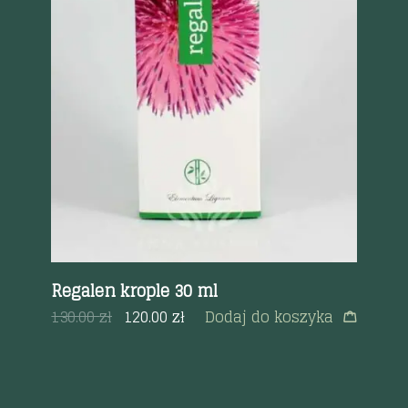
Szybki podgląd
Regalen krople 30 ml
Pa
59
a
130.00
zł
120.00
zł
Dodaj do koszyka
65