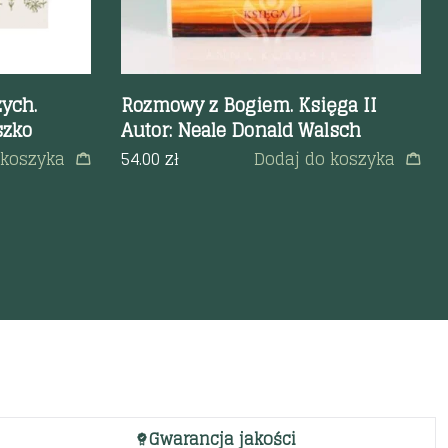
zych.
Rozmowy z Bogiem. Księga II
szko
Autor: Neale Donald Walsch
 koszyka
54.00
zł
Dodaj do koszyka
Gwarancja jakości