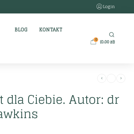
Login
BLOG
KONTAKT
0
(
0.00
zł
)
 dla Ciebie. Autor: dr
Hawkins