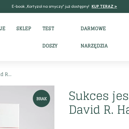
E-book „Kortyzol na smyczy” już dostępny!
KUP TERAZ >
JE
SKLEP
TEST
DARMOWE
DOSZY
NARZĘDZIA
 R....
Sukces jest
BRAK
David R. 