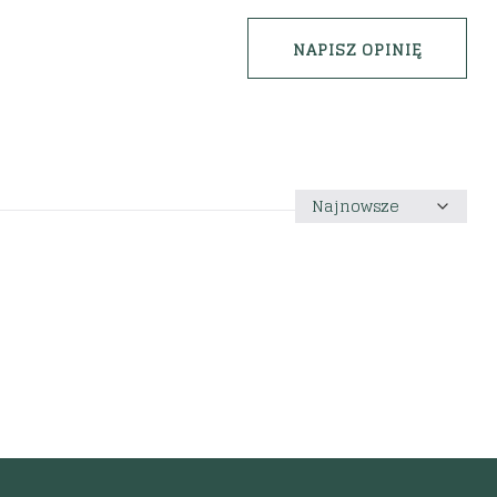
NAPISZ OPINIĘ
Sortuj
według