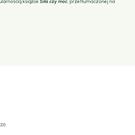
larnością książce
Siła czy moc
, przetłumaczonej na
ze.