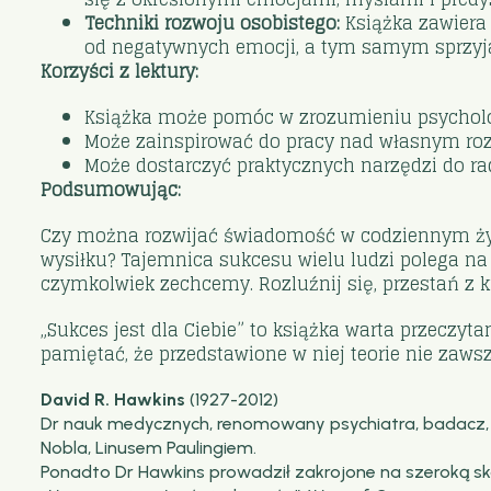
Techniki rozwoju osobistego:
Książka zawiera
od negatywnych emocji, a tym samym sprzyja
Korzyści z lektury:
Książka może pomóc w zrozumieniu psycholo
Może zainspirować do pracy nad własnym r
Może dostarczyć praktycznych narzędzi do ra
Podsumowując:
Czy można rozwijać świadomość w codziennym życiu
wysiłku? Tajemnica sukcesu wielu ludzi polega na t
czymkolwiek zechcemy. Rozluźnij się, przestań z 
„Sukces jest dla Ciebie” to książka warta przeczy
pamiętać, że przedstawione w niej teorie nie zaw
David R. Hawkins
(1927-2012)
Dr nauk medycznych, renomowany psychiatra, badacz, n
Nobla, Linusem Paulingiem.
Ponadto Dr Hawkins prowadził zakrojone na szeroką sk