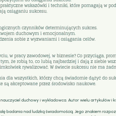
 praktyczne wskazówki i techniki, które pomagają w p
ją osiąganiu sukcesu.
gicznych czynników determinujących sukces.
ozwojem duchowym i emocjonalnym.
dzenia sobie z wyzwaniami i osiągania celów.
, w pracy zawodowej, w biznesie? Co przyciąga, promu
ym, że robią to, co lubią najbardziej i dają z siebie w
kimkolwiek rywalizować. W świecie sukcesu nie ma żadn
tania dla wszystkich, którzy chcą świadomie dążyć do s
sze są akceptowane przez środowisko naukowe.
auczyciel duchowy i wykładowca. Autor wielu artykułów i k
alę badania nad ludzką świadomością. Jego znakiem rozpozn