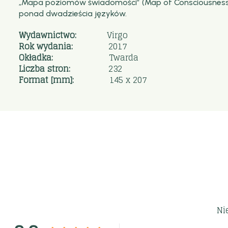
„Mapa poziomów świadomości” (Map of Consciousness®),
ponad dwadzieścia języków.
Wydawnictwo:
Virgo
Rok wydania:
2017
Okładka:
Twarda
Liczba stron:
232
Format [mm]:
145 x 207
Ni