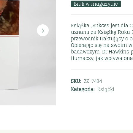
Brak w magazynie
Książka „Sukces jest dla 
uznana za Książkę Roku 2
przewodnik traktujący o 
Opierając się na swoim w
badawczym, Dr Hawkins 
tłumaczy, jak wpływa ona
SKU:
ZZ-7484
Kategoria:
Książki