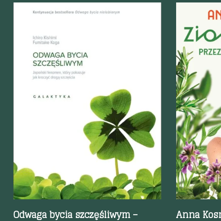
Szybki podgląd
Szybki p
Odwaga bycia szczęśliwym –
Anna Kosm