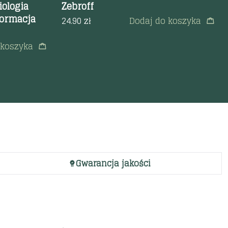
iologia
Zebroff
formacja
24.90
zł
Dodaj do koszyka
 koszyka
Gwarancja jakości