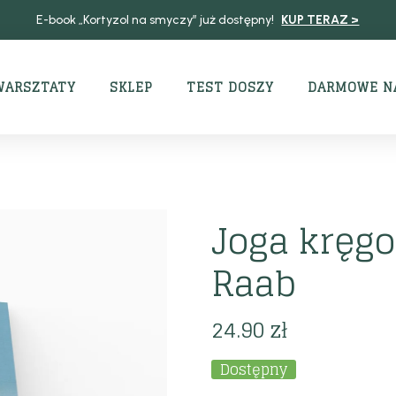
E-book „Kortyzol na smyczy” już dostępny!
KUP TERAZ >
WARSZTATY
SKLEP
TEST DOSZY
DARMOWE N
Joga kręgo
Raab
24.90
zł
Dostępny