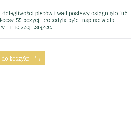
u dolegliwości pleców i wad postawy osiągnięto już
cesy. 55 pozycji kroko­dyla było inspiracją dla
 niniejszej książce.
 do koszyka