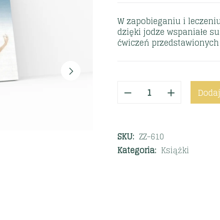
W zapobieganiu i leczeni
dzięki jodze wspaniałe suk
ćwiczeń przedstawionych w
Dodaj
SKU:
ZZ-610
Kategoria:
Książki