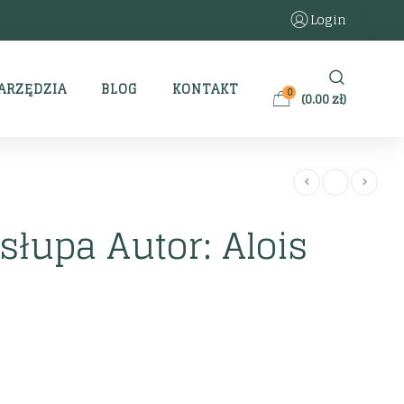
Login
ARZĘDZIA
BLOG
KONTAKT
0
(
0.00
zł
)
słupa Autor: Alois