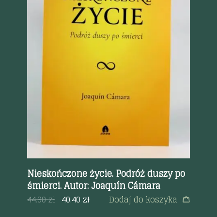
Szybki podgląd
Nieskończone życie. Podróż duszy po
Po
.
śmierci. Autor: Joaquín Cámara
| 
te
44.90
zł
40.40
zł
Dodaj do koszyka
a
35