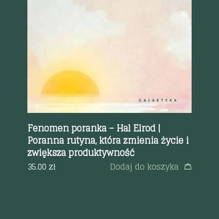
Szybki podgląd
rc
Fenomen poranka – Hal Elrod |
Fa
Poranna rutyna, która zmienia życie i
gi
zwiększa produktywność
Ka
ęcej
35.00
zł
Dodaj do koszyka
59