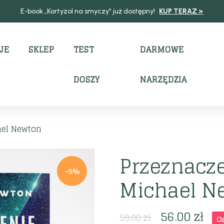
E-book „Kortyzol na smyczy” już dostępny!
KUP TERAZ >
JE
SKLEP
TEST
DARMOWE
DOSZY
NARZĘDZIA
ael Newton
Przeznacze
-5%
Michael N
56.00
zł
59.00
zł
O