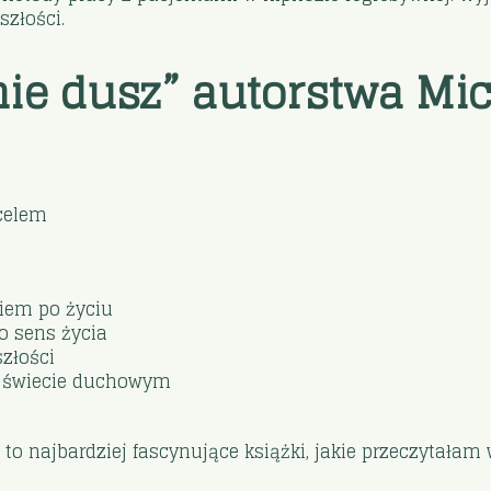
szłości.
ie dusz” autorstwa Mic
 celem
ciem po życiu
o sens życia
złości
 o świecie duchowym
 najbardziej fascynujące książki, jakie przeczytałam w 