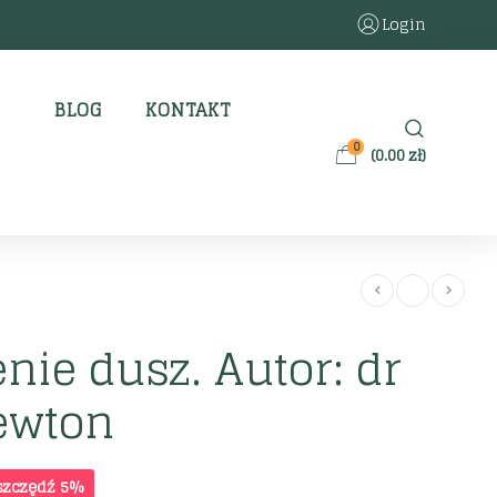
Login
BLOG
KONTAKT
0
(
0.00
zł
)
nie dusz. Autor: dr
ewton
szczędź 5%