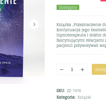
Dostępny
Książka „Przeznaczenie d
kontynuacja jego bestsel
hipnoterapeuta i doktor d
fascynującymi relacjami z
pacjenci przywoływali ws
Dodaj
SKU:
ZZ-7476
Kategoria:
Książki