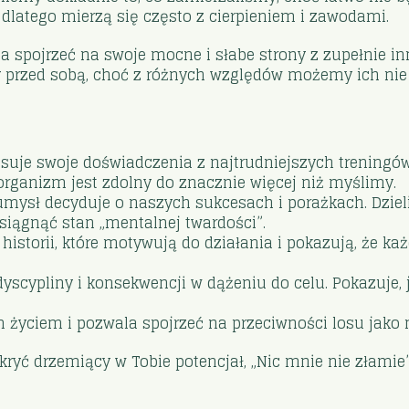
 dlatego mierzą się często z cierpieniem i zawodami.
a spojrzeć na swoje mocne i słabe strony z zupełnie in
 przed sobą, choć z różnych względów możemy ich nie 
suje swoje doświadczenia z najtrudniejszych treningó
organizm jest zdolny do znacznie więcej niż myślimy.
 umysł decyduje o naszych sukcesach i porażkach. Dziel
iągnąć stan „mentalnej twardości”.
 historii, które motywują do działania i pokazują, że k
yscypliny i konsekwencji w dążeniu do celu. Pokazuje, 
 życiem i pozwala spojrzeć na przeciwności losu jako 
kryć drzemiący w Tobie potencjał, „Nic mnie nie złamie” 