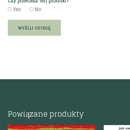
Czy polecasz ten produkt?
Yes
No
Powiązane produkty