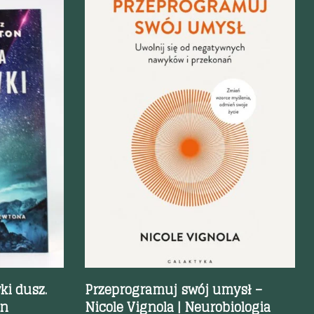
Szybki podgląd
i dusz.
Przeprogramuj swój umysł –
on
Nicole Vignola | Neurobiologia