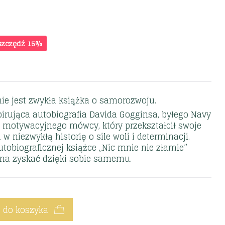
szczędź 15%
nie jest zwykła książka o samorozwoju.
spirująca autobiografia Davida Gogginsa, byłego Navy
i motywacyjnego mówcy, który przekształcił swoje
 w niezwykłą historię o sile woli i determinacji.
tobiograficznej książce „Nic mnie nie złamie”
żna zyskać dzięki sobie samemu.
 do koszyka