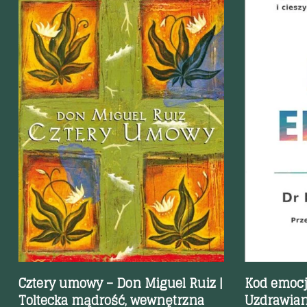
Szybki podgląd
Szybki p
Cztery umowy – Don Miguel Ruiz |
Kod emocji
Toltecka mądrość, wewnętrzna
Uzdrawian