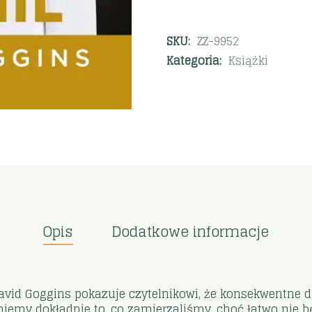
SKU:
ZZ-9952
Kategoria:
Książki
Opis
Dodatkowe informacje
vid Goggins pokazuje czytelnikowi, że konsekwentne dą
my dokładnie to, co zamierzaliśmy, choć łatwo nie będ