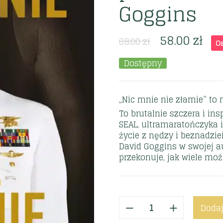
Goggins
58.00
zł
68.00
zł
O
Dostępny
„Nic mnie nie złamie” to 
To brutalnie szczera i in
SEAL, ultramaratończyka 
życie z nędzy i beznadziei
David Goggins w swojej au
przekonuje, jak wiele mo
Dodaj