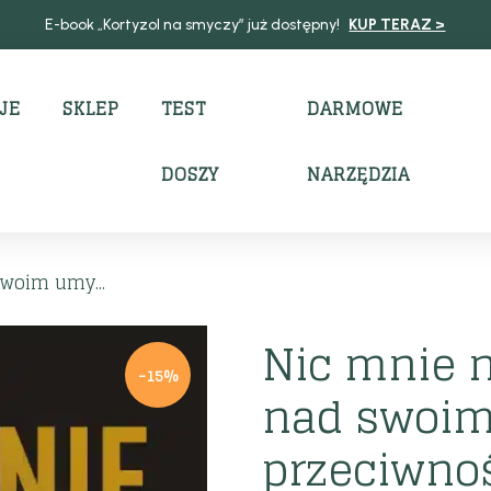
E-book „Kortyzol na smyczy” już dostępny!
KUP TERAZ >
JE
SKLEP
TEST
DARMOWE
DOSZY
NARZĘDZIA
swoim umy...
Nic mnie n
-15%
nad swoim
przeciwnoś