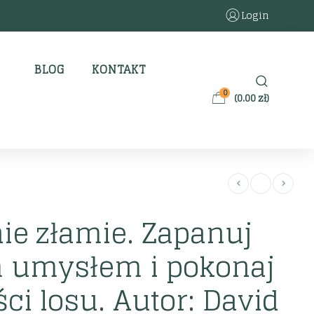
Login
BLOG
KONTAKT
0
(
0.00
zł
)
ie złamie. Zapanuj
 umysłem i pokonaj
ci losu. Autor: David