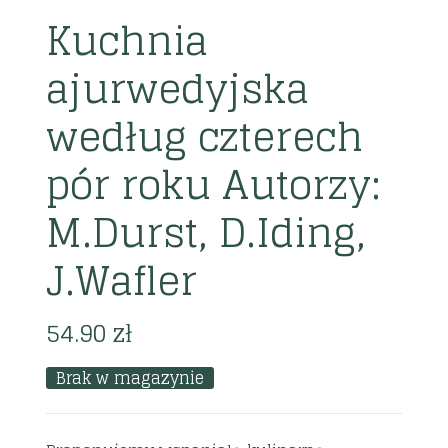
Kuchnia
ajurwedyjska
według czterech
pór roku Autorzy:
M.Durst, D.Iding,
J.Wafler
54.90
zł
Brak w magazynie