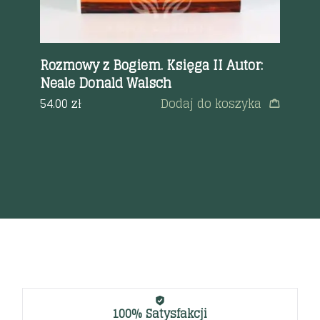
ael
Rozmowy z Bogiem. Księga II Autor:
Od
Neale Donald Walsch
Ic
ps
a
54.00
zł
Dodaj do koszyka
35
100% Satysfakcji