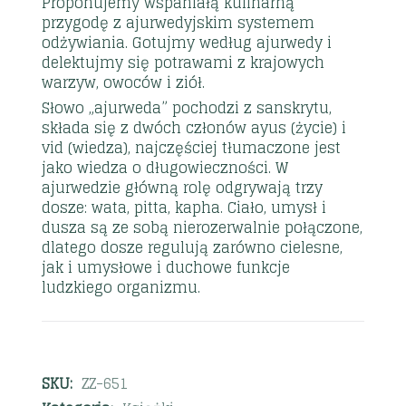
Proponujemy wspaniałą kulinarną
przygodę z ajurwedyjskim systemem
odżywiania. Gotujmy według ajurwedy i
delektujmy się potrawami z krajowych
warzyw, owoców i ziół.
Słowo „ajurweda” pochodzi z sanskrytu,
składa się z dwóch członów ayus (życie) i
vid (wiedza), najczęściej tłumaczone jest
jako wiedza o długowieczności. W
ajurwedzie główną rolę odgrywają trzy
dosze: wata, pitta, kapha. Ciało, umysł i
dusza są ze sobą nierozerwalnie połączone,
dlatego dosze regulują zarówno cielesne,
jak i umysłowe i duchowe funkcje
ludzkiego organizmu.
SKU:
ZZ-651