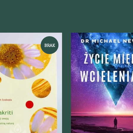
BRAK
odgląd
Szybki podgląd