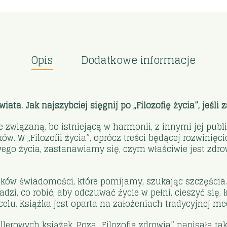
Opis
Dodatkowe informacje
iata. Jak najszybciej sięgnij po „Filozofię życia”, jeśli
ie związaną, bo istniejącą w harmonii, z innymi jej publi
ów. W „Filozofii życia”, oprócz treści będącej rozwinięc
ego życia, zastanawiamy się, czym właściwie jest zdrowi
tków świadomości, które pomijamy, szukając szczęścia
zi, co robić, aby odczuwać życie w pełni, cieszyć się, 
celu. Książka jest oparta na założeniach tradycyjnej me
lerowych książek. Poza „Filozofią zdrowia” napisała takż