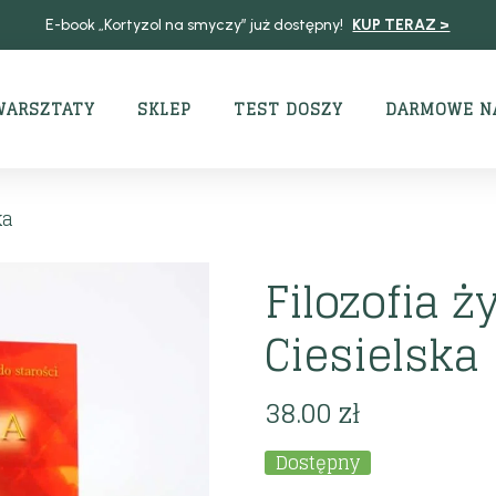
E-book „Kortyzol na smyczy” już dostępny!
KUP TERAZ >
WARSZTATY
SKLEP
TEST DOSZY
DARMOWE N
ka
Filozofia ż
Ciesielska
38.00
zł
Dostępny