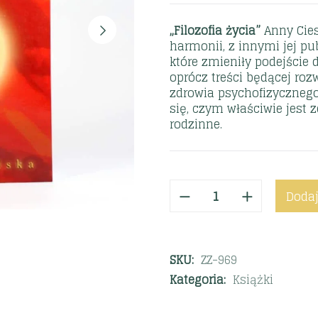
„Filozofia życia”
Anny Ciesi
harmonii, z innymi jej pub
które zmieniły podejście d
oprócz treści będącej roz
zdrowia psychofizycznego
się, czym właściwie jest z
rodzinne.
Dodaj
SKU:
ZZ-969
Kategoria:
Książki