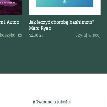
i. Autor:
Jak leczyć chorobę hashimoto?
Marc Ryan
 koszyka
32.90
zł
Czytaj więcej
Gwarancja jakości