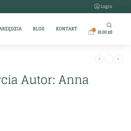
Login
ARZĘDZIA
BLOG
KONTAKT
0
(
0.00
zł
)
ycia Autor: Anna