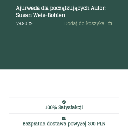
Ajurweda dla początkujących Autor:
Mo
Susan Weis-Bohlen
po
Mu
ęcej
79.90
zł
Dodaj do koszyka
35
100% Satysfakcji
Bezpłatna dostawa powyżej 300 PLN