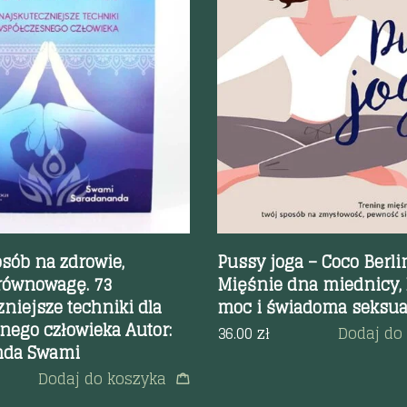
odgląd
Szybki podgląd
sób na zdrowie,
Pussy joga – Coco Berlin
 równowagę. 73
Mięśnie dna miednicy, 
niejsze techniki dla
moc i świadoma seksua
nego człowieka Autor:
36.00
zł
Dodaj do
nda Swami
Dodaj do koszyka