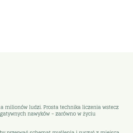
a milionów ludzi. Prosta technika liczenia wstecz
 negatywnych nawyków – zarówno w życiu
 by przerwać schemat myślenia i ruszyć z miejsca.