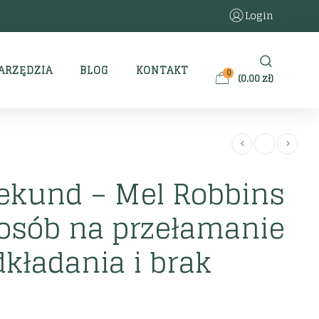
Login
ARZĘDZIA
BLOG
KONTAKT
0
(
0.00
zł
)
sekund – Mel Robbins
posób na przełamanie
dkładania i brak