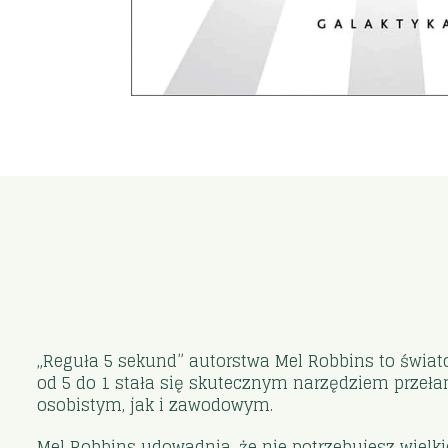
„Reguła 5 sekund” autorstwa Mel Robbins to świato
od 5 do 1 stała się skutecznym narzędziem przeł
osobistym, jak i zawodowym.
Mel Robbins udowadnia, że nie potrzebujesz wielki