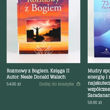
Szybki podgląd
Szybki p
Rozmowy z Bogiem. Księga II
Mudry spo
Autor: Neale Donald Walsch
energię i
najskutecz
54.00
zł
Dodaj do koszyka
współczes
Saradana
59.90
zł