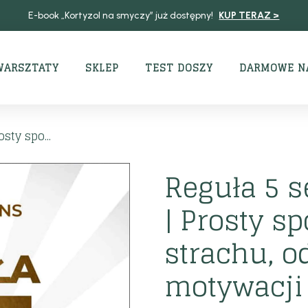
E-book „Kortyzol na smyczy” już dostępny!
KUP TERAZ >
WARSZTATY
SKLEP
TEST DOSZY
DARMOWE N
sty spo...
Reguła 5 
| Prosty s
strachu, o
motywacji