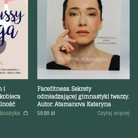
Szybki podgląd
 |
Facefitness. Sekrety
kobieca
odmładzającej gimnastyki twarzy.
lność
Autor: Atamanova Kateryna
 koszyka
59.99
zł
Czytaj więcej