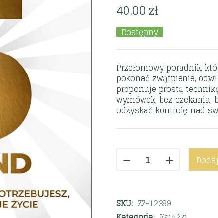
40.00
zł
Dostępny
Przełomowy poradnik, któ
pokonać zwątpienie, odwl
proponuje prostą technikę
wymówek, bez czekania, be
odzyskać kontrolę nad s
Dodaj
SKU:
ZZ-12389
Kategoria:
Książki