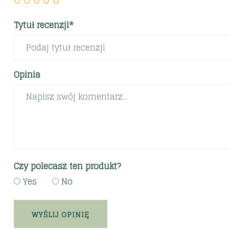
Tytuł recenzji*
Opinia
Czy polecasz ten produkt?
Yes
No