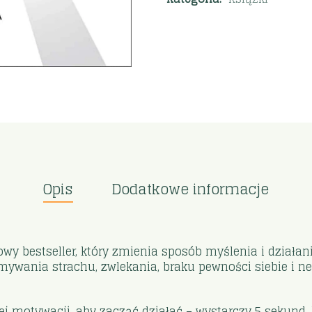
Opis
Dodatkowe informacje
wy bestseller, który zmienia sposób myślenia i działani
amywania strachu, zwlekania, braku pewności siebie i
ej motywacji, aby zacząć działać – wystarczy 5 sekund,