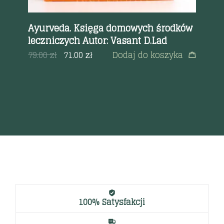
r
Ayurveda. Księga domowych środków
Re
leczniczych Autor: Vasant D.Lad
Pr
a
st
79.00
zł
71.00
zł
Dodaj do koszyka
40
100% Satysfakcji