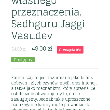
własnego
przeznaczenia.
Sadhguru Jaggi
Vasudev
49.00
zł
54.00
zł
Oszczędź 9%
Dostępny
Karma często jest rozumiana jako bilans
dobrych i złych czynów, myśli oraz intencji,
a także jako mechanizm, który sprawia, że
ostatecznie otrzymujemy to, na co
zasługujemy. Jednak takie uproszczone
postrzeganie karmy może prowadzić do
nieporozumień i utrudniać czerpanie