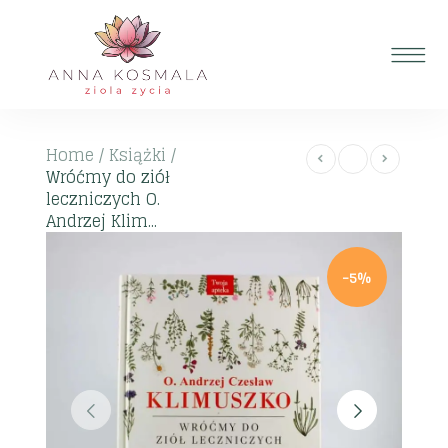
Home
/
Książki
/
Wróćmy do ziół
leczniczych O.
Andrzej Klim...
-5%