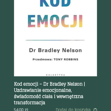
Szybki podgląd
vid
Kod emocji – Dr Bradley Nelson |
Fi
Uzdrawianie emocjonalne,
Ci
świadomość ciała i wewnętrzna
38
transformacja
54.00
zł
Dodaj do koszyka