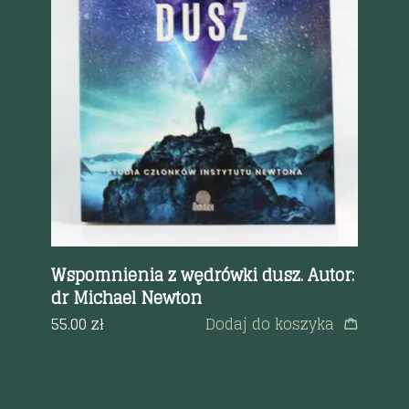
Szybki podgląd
Wspomnienia z wędrówki dusz. Autor:
Fi
dr Michael Newton
Ci
55.00
zł
Dodaj do koszyka
38