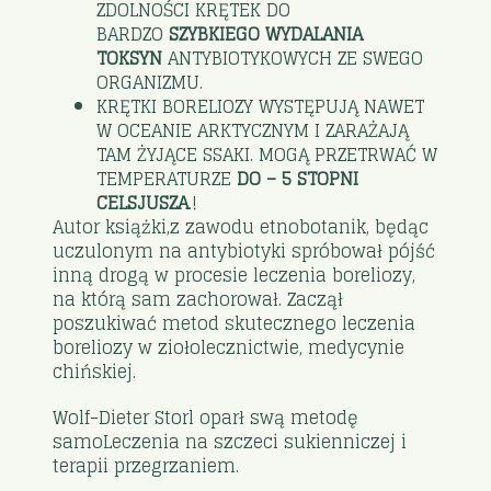
ZDOLNOŚCI KRĘTEK DO
BARDZO
SZYBKIEGO WYDALANIA
TOKSYN
ANTYBIOTYKOWYCH ZE SWEGO
ORGANIZMU.
KRĘTKI BORELIOZY WYSTĘPUJĄ NAWET
W OCEANIE ARKTYCZNYM I ZARAŻAJĄ
TAM ŻYJĄCE SSAKI. MOGĄ PRZETRWAĆ W
TEMPERATURZE
DO – 5 STOPNI
CELSJUSZA
.!
Autor książki,z zawodu etnobotanik, będąc
uczulonym na antybiotyki spróbował pójść
inną drogą w procesie leczenia boreliozy,
na którą sam zachorował. Zaczął
poszukiwać metod skutecznego leczenia
boreliozy w ziołolecznictwie, medycynie
chińskiej.
Wolf-Dieter Storl oparł swą metodę
samoLeczenia na szczeci sukienniczej i
terapii przegrzaniem.