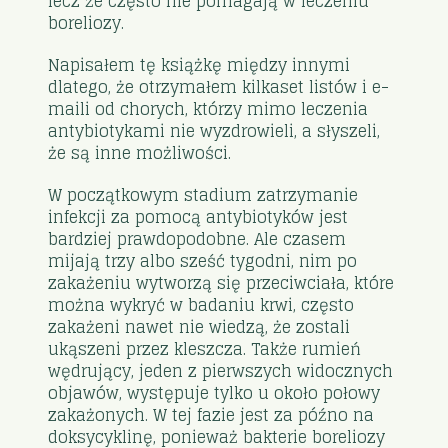
lecz że często nie pomagają w leczeniu
boreliozy.
Napisałem tę książkę między innymi
dlatego, że otrzymałem kilkaset listów i e-
maili od chorych, którzy mimo leczenia
antybiotykami nie wyzdrowieli, a słyszeli,
że są inne możliwości.
W początkowym stadium zatrzymanie
infekcji za pomocą antybiotyków jest
bardziej prawdopodobne. Ale czasem
mijają trzy albo sześć tygodni, nim po
zakażeniu wytworzą się przeciwciała, które
można wykryć w badaniu krwi, często
zakażeni nawet nie wiedzą, że zostali
ukąszeni przez kleszcza. Także rumień
wędrujący, jeden z pierwszych widocznych
objawów, występuje tylko u około połowy
zakażonych. W tej fazie jest za późno na
doksycyklinę, ponieważ bakterie boreliozy