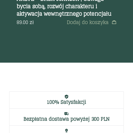
bycia sobą, rozwój charakteru i
od
aktywacja wewnętrznego potencjału
a
74
89.00
zł
Dodaj do koszyka
100% Satysfakcji
Bezpłatna dostawa powyżej 300 PLN