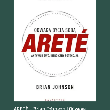
Szybki podgląd
ARETÉ – Brian Johnson | Odwaga
Pr