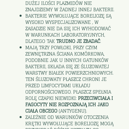
DUŻEJ ILOŚCI PLAZMIDÓW NIE
ZNAJDZIEMY W ŻADNEJ INNEJ BAKTERII.
BAKTERIE WYWOŁUJĄCE BORELIOZĘ SĄ
WYSOKO WYSPECJALIZOWANE , W
ZASADZIE NIE DA SIĘ ICH WYHODOWAĆ
W WARUNKACH LABORATORYJNYCH,
DLATEGO TAK
TRUDNO JE ZBADAĆ
.
MAJĄ TRZY POWŁOKI, PRZY CZYM
ZEWNĘTRZNA ŚCIANA KOMÓRKOWA,
PODOBNIE JAK U INNYCH GATUNKÓW
BAKTERII, SKŁADA SIĘ ZE ŚLUZOWATEJ
WARSTWY BIAŁEK POWIERZCHNIOWYCH.
TEN ŚLUZOWATY PŁASZCZ CHRONI JE
PRZED LIMFOCYTAMI UKŁADU
ODPORNOŚCIOWEGO. PŁASZCZ SPEŁNIA
ROLĘ CZAPKI NIEWIDKI:
PRZECIWCIAŁA I
FAGOCYTY NIE ROZPOZNAJĄ ICH JAKO
CIAŁA OBCEGO
(ANTYGENU).
ZALEŻNIE OD WARUNKÓW OTOCZENIA
KRĘTKI WYWOŁUJĄCE BORELIOZĘ MOGĄ