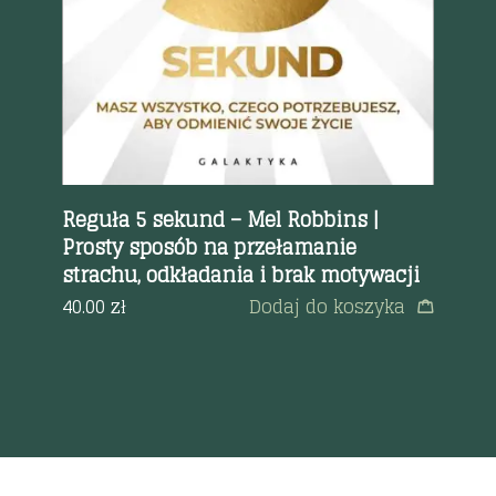
Reguła 5 sekund – Mel Robbins |
Ni
Prosty sposób na przełamanie
sw
strachu, odkładania i brak motywacji
pr
Go
40.00
zł
Dodaj do koszyka
a
68