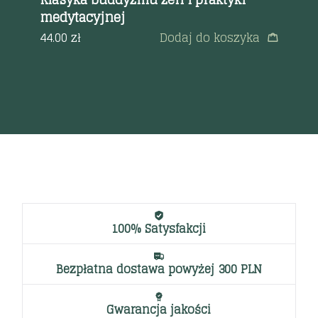
eka
medytacyjnej
59
44.00
zł
Dodaj do koszyka
a
100% Satysfakcji
Bezpłatna dostawa powyżej 300 PLN
Gwarancja jakości