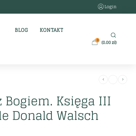
Login
BLOG
KONTAKT
0
(
0.00
zł
)
Bogiem. Księga III
le Donald Walsch