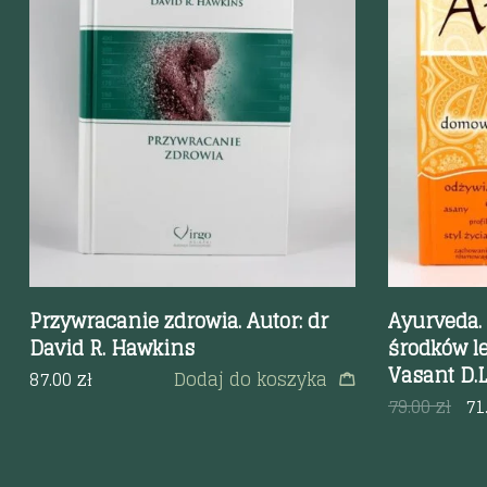
Szybki podgląd
Szybki p
Przywracanie zdrowia. Autor: dr
Ayurveda.
David R. Hawkins
środków l
Vasant D.
87.00
zł
Dodaj do koszyka
79.00
zł
71