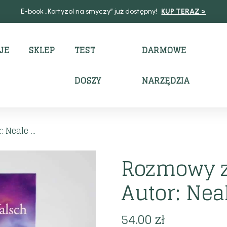
E-book „Kortyzol na smyczy” już dostępny!
KUP TERAZ >
JE
SKLEP
TEST
DARMOWE
DOSZY
NARZĘDZIA
Neale ...
Rozmowy z 
Autor: Nea
54.00
zł