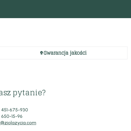
Gwarancja jakości
asz pytanie?
 451-675-930
 650-15-96
o@ziolazycia.com