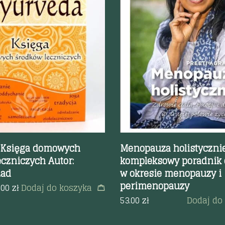
odgląd
Szybki podgląd
 Księga domowych
Menopauza holistycznie
eczniczych Autor:
kompleksowy poradnik d
Lad
w okresie menopauzy i
perimenopauzy
.00
zł
Dodaj do koszyka
53.00
zł
Dodaj do