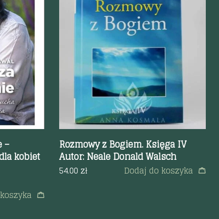
Szybki podgląd
 –
Rozmowy z Bogiem. Księga IV
la kobiet
Autor: Neale Donald Walsch
54.00
zł
Dodaj do koszyka
 koszyka