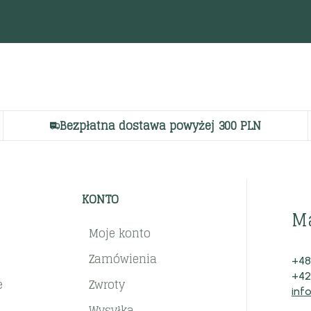
Bezpłatna dostawa powyżej 300 PLN
KONTO
M
Moje konto
Zamówienia
+48
+42
e
Zwroty
inf
Wysyłka