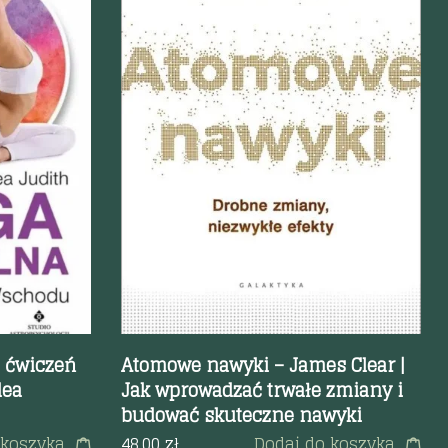
Szybki podgląd
a ćwiczeń
Atomowe nawyki – James Clear |
dea
Jak wprowadzać trwałe zmiany i
budować skuteczne nawyki
 koszyka
48.00
zł
Dodaj do koszyka