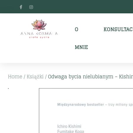
O
KONSULTAC
MNIE
Home
/
Książki
/
Odwaga bycia nielubianym – Kishimi 