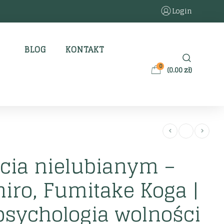
Login
BLOG
KONTAKT
0
(
0.00
zł
)
cia nielubianym –
hiro, Fumitake Koga |
psychologia wolności