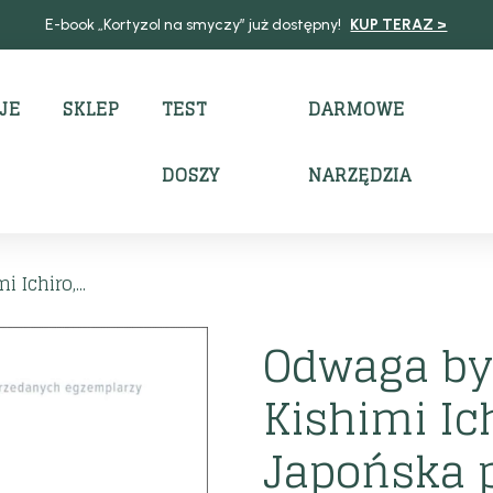
E-book „Kortyzol na smyczy” już dostępny!
KUP TERAZ >
JE
SKLEP
TEST
DARMOWE
DOSZY
NARZĘDZIA
Ichiro,...
Odwaga by
Kishimi Ic
Japońska 