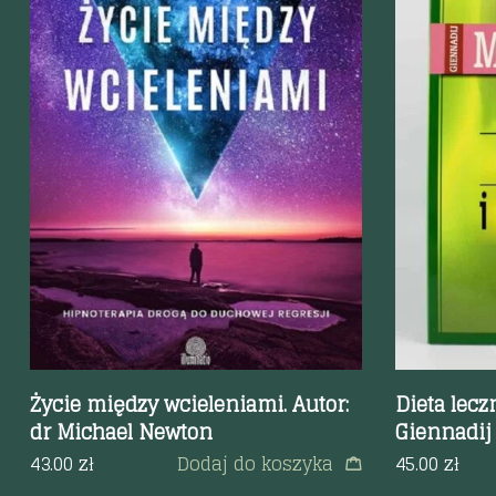
Szybki podgląd
Szybki p
Życie między wcieleniami. Autor:
Dieta lecz
dr Michael Newton
Giennadij
43.00
zł
Dodaj do koszyka
45.00
zł