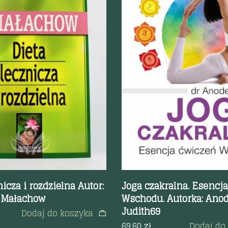
odgląd
Szybki podgląd
nicza i rozdzielna Autor:
Joga czakralna. Esencj
 Małachow
Wschodu. Autorka: Ano
Judith69
Dodaj do koszyka
69.60
zł
Dodaj do