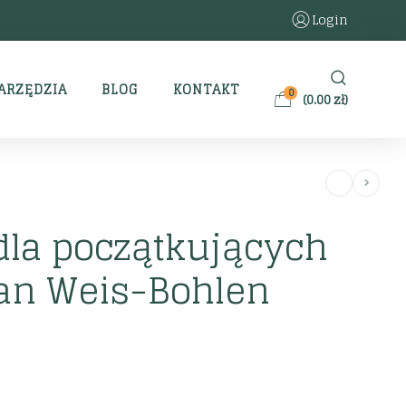
Login
ARZĘDZIA
BLOG
KONTAKT
0
(
0.00
zł
)
dla początkujących
san Weis-Bohlen