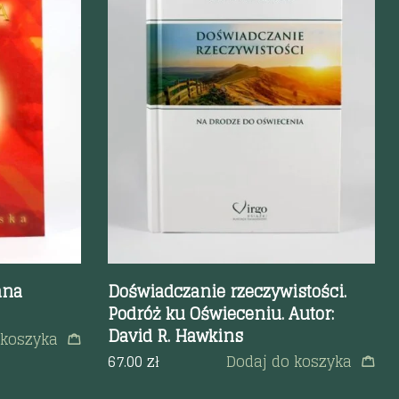
Szybki podgląd
nna
Doświadczanie rzeczywistości.
Podróż ku Oświeceniu. Autor:
David R. Hawkins
 koszyka
67.00
zł
Dodaj do koszyka