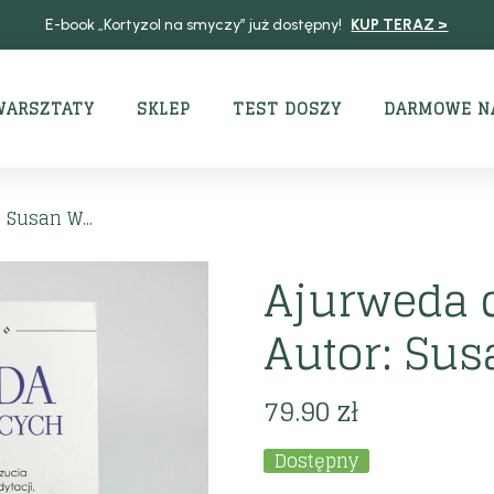
E-book „Kortyzol na smyczy” już dostępny!
KUP TERAZ >
WARSZTATY
SKLEP
TEST DOSZY
DARMOWE N
 Susan W...
Ajurweda 
Autor: Su
79.90
zł
Dostępny