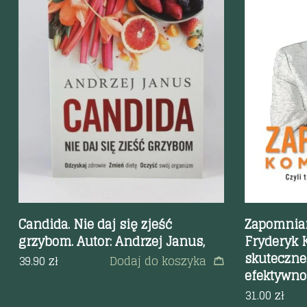
Szybki podgląd
Szybki p
Candida. Nie daj się zjeść
Zapomnia
grzybom. Autor: Andrzej Janus,
Fryderyk K
skuteczneg
39.90
zł
Dodaj do koszyka
efektywno
31.00
zł