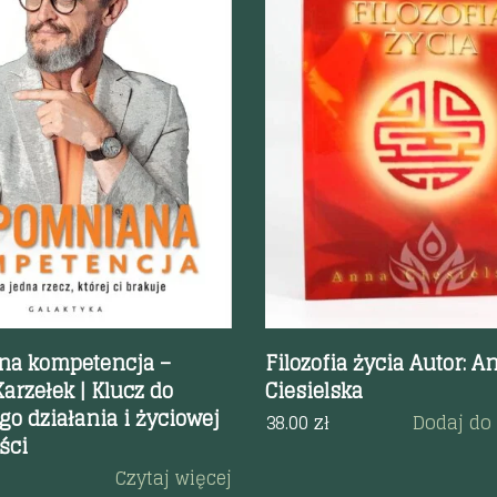
odgląd
Szybki podgląd
na kompetencja –
Filozofia życia Autor: A
arzełek | Klucz do
Ciesielska
o działania i życiowej
38.00
zł
Dodaj do
ści
Czytaj więcej