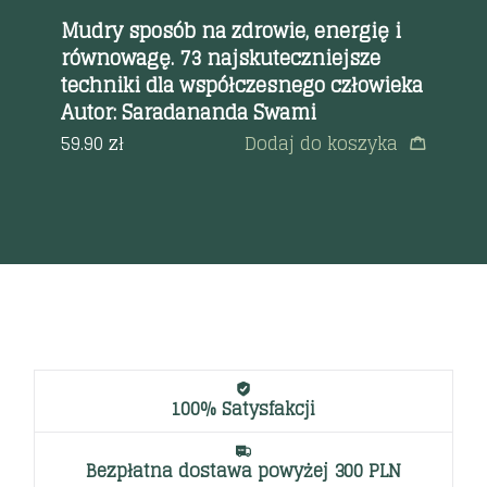
w.
Mudry sposób na zdrowie, energię i
Ro
równowagę. 73 najskuteczniejsze
Ne
techniki dla współczesnego człowieka
ęcej
54
Autor: Saradananda Swami
59.90
zł
Dodaj do koszyka
100% Satysfakcji
Bezpłatna dostawa powyżej 300 PLN