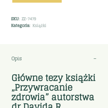
SKU:
ZZ-7479
Kategoria:
Książki
Opis
Główne tezy książki
„Przywracanie
zdrowia” autorstwa
dr Davida R.