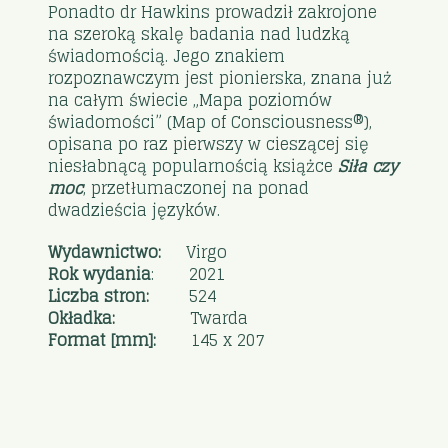
Ponadto dr Hawkins prowadził zakrojone
na szeroką skalę badania nad ludzką
świadomością. Jego znakiem
rozpoznawczym jest pionierska, znana już
na całym świecie „Mapa poziomów
świadomości” (Map of Consciousness®),
opisana po raz pierwszy w cieszącej się
niesłabnącą popularnością książce
S
iła c
zy
moc
, przetłumaczonej na ponad
dwadzieścia języków.
Wydawnictwo:
Virgo
Rok wydania
: 2021
Liczba stron:
524
Okładka:
Twarda
Format [mm]:
145 x 207