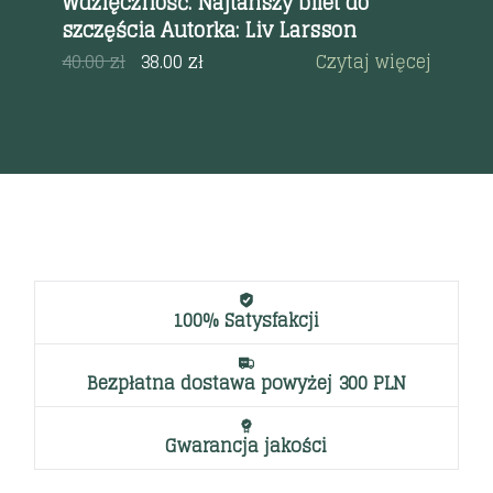
Wdzięczność. Najtańszy bilet do
ęcej
67
szczęścia Autorka: Liv Larsson
40.00
zł
38.00
zł
Czytaj więcej
100% Satysfakcji
Bezpłatna dostawa powyżej 300 PLN
Gwarancja jakości