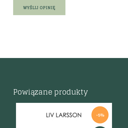
Powiązane produkty
K
-5%