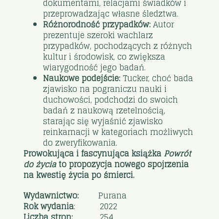
dokumentami, relacjami świadków i
przeprowadzając własne śledztwa.
Różnorodność przypadków:
Autor
prezentuje szeroki wachlarz
przypadków, pochodzących z różnych
kultur i środowisk, co zwiększa
wiarygodność jego badań.
Naukowe podejście:
Tucker, choć bada
zjawisko na pograniczu nauki i
duchowości, podchodzi do swoich
badań z naukową rzetelnością,
starając się wyjaśnić zjawisko
reinkarnacji w kategoriach możliwych
do zweryfikowania.
Prowokująca i fascynująca książka
Powrót
do życia
to propozycja nowego spojrzenia
na kwestię życia po śmierci.
Wydawnictwo:
Purana
Rok wydania
: 2022
Liczba stron:
254