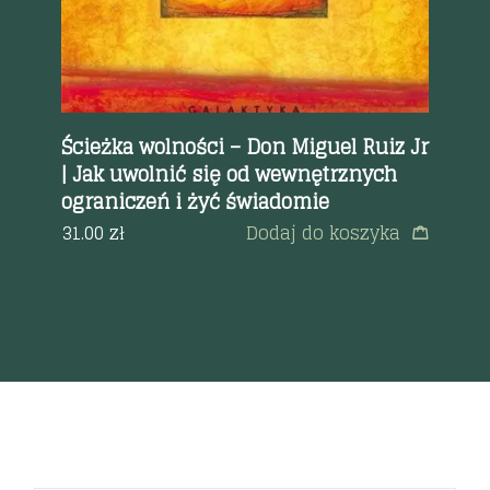
i
Ścieżka wolności – Don Miguel Ruiz Jr
Po
| Jak uwolnić się od wewnętrznych
| 
eka
ograniczeń i żyć świadomie
te
31.00
zł
Dodaj do koszyka
35
a