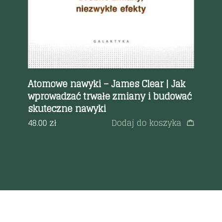
i
Atomowe nawyki – James Clear | Jak
Ro
wprowadzać trwałe zmiany i budować
Ne
eka
skuteczne nawyki
54
48.00
zł
Dodaj do koszyka
a