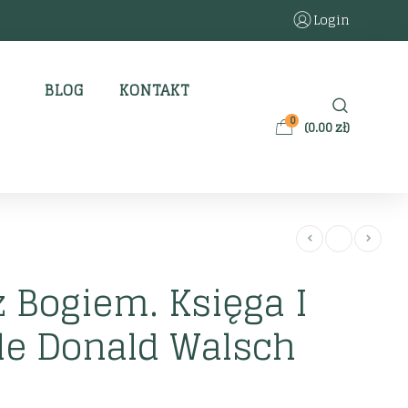
Login
BLOG
KONTAKT
0
(
0.00
zł
)
 Bogiem. Księga I
le Donald Walsch