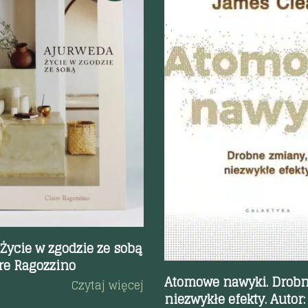
odgląd
Szybki podgląd
Życie w zgodzie ze sobą
ire Ragozzino
Atomowe nawyki. Drobn
Czytaj więcej
niezwykłe efekty. Autor