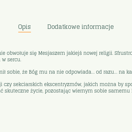
Opis
Dodatkowe informacje
 nie obwołuje się Mesjaszem jakiejś nowej religii. Sfr
 w sercu.
ił sobie, że Bóg mu na nie odpowiada… od razu… na kartc
zji czy sekciarskich ekscentryzmów, jakich można by spo
ść skuteczne życie, pozostając wiernym sobie samemu 