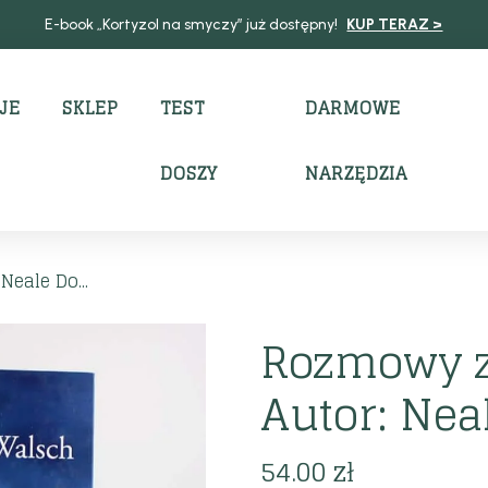
E-book „Kortyzol na smyczy” już dostępny!
KUP TERAZ >
JE
SKLEP
TEST
DARMOWE
DOSZY
NARZĘDZIA
eale Do...
Rozmowy z
Autor: Nea
54.00
zł