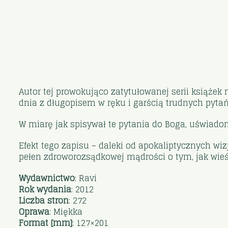
Autor tej prowokująco zatytułowanej serii książek
dnia z długopisem w ręku i garścią trudnych pytań
W miarę jak spisywał te pytania do Boga, uświadom
Efekt tego zapisu – daleki od apokaliptycznych wi
pełen zdroworozsądkowej mądrości o tym, jak wie
Wydawnictwo
: Ravi
Rok wydania
: 2012
Liczba stron
: 272
Oprawa
: Miękka
Format [mm]
: 127×201