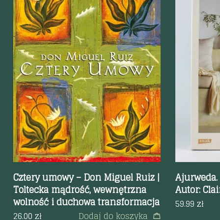
Szybki podgląd
Szybki p
Cztery umowy – Don Miguel Ruiz |
Ajurweda. 
Toltecka mądrość, wewnętrzna
Autor: Cla
wolność i duchowa transformacja
59.99
zł
26.00
zł
Dodaj do koszyka