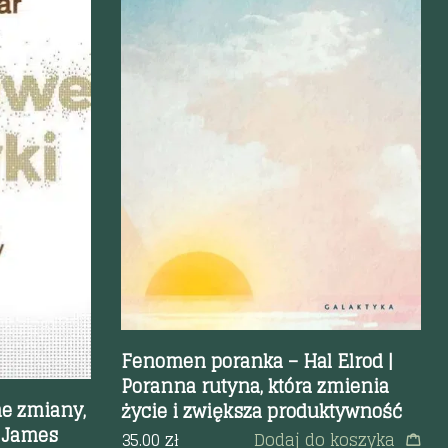
Szybki podgląd
Fenomen poranka – Hal Elrod |
Poranna rutyna, która zmienia
e zmiany,
życie i zwiększa produktywność
: James
35.00
zł
Dodaj do koszyka