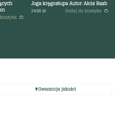
jących
Joga kręgosłupa Autor: Alois Raab
en
24.90
zł
Dodaj do koszyka
 koszyka
Gwarancja jakości