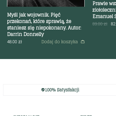
Prawie wsz
ziołoleczn
Myśl jak wojownik. Pięć
Emanuel 
przekonań, które sprawią, że
89.00
zł
82
staniesz się niepokonany. Autor:
Darrin Donnelly
48.00
zł
Dodaj do koszyka
100% Satysfakcji