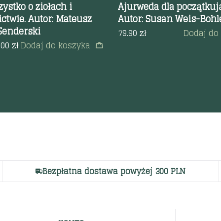
ystko o ziołach i
Ajurweda dla początku
ictwie. Autor: Mateusz
Autor: Susan Weis-Bohl
Senderski
79.90
zł
Dodaj do
.00
zł
Dodaj do koszyka
Bezpłatna dostawa powyżej 300 PLN