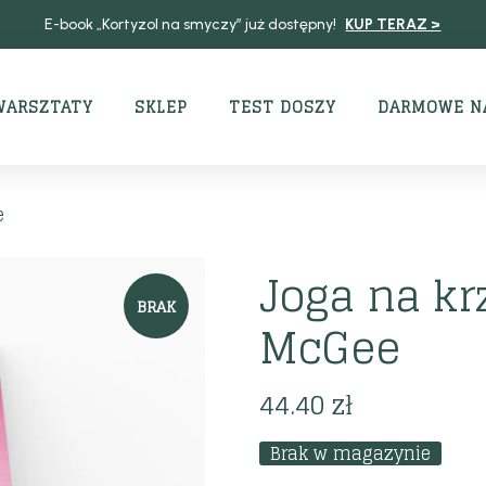
E-book „Kortyzol na smyczy” już dostępny!
KUP TERAZ >
WARSZTATY
SKLEP
TEST DOSZY
DARMOWE N
e
Joga na krz
BRAK
McGee
44.40
zł
Brak w magazynie