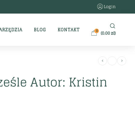
Login
ARZĘDZIA
BLOG
KONTAKT
0
(
0.00
zł
)
eśle Autor: Kristin