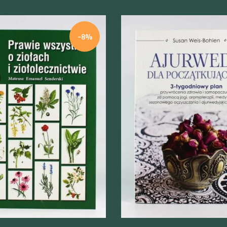
-8%
odgląd
Szybki podgląd