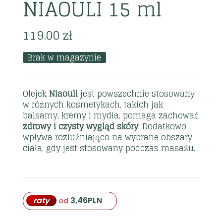
NIAOULI 15 ml
119.00
zł
Brak w magazynie
Olejek
Niaouli
jest powszechnie stosowany
w różnych kosmetykach, takich jak
balsamy, kremy i mydła, pomaga zachować
zdrowy i czysty wygląd skóry
. Dodatkowo
wpływa rozluźniająco na wybrane obszary
ciała, gdy jest stosowany podczas masażu.
raty
3,46
PLN
od