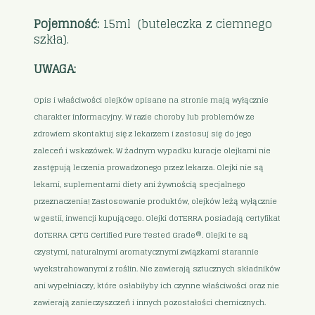
Pojemność:
15ml (buteleczka z ciemnego
szkła).
UWAGA:
Opis i właściwości olejków opisane na stronie mają wyłącznie
charakter informacyjny. W razie choroby lub problemów ze
zdrowiem skontaktuj się z lekarzem i zastosuj się do jego
zaleceń i wskazówek. W żadnym wypadku kuracje olejkami nie
zastępują leczenia prowadzonego przez lekarza. Olejki nie są
lekami, suplementami diety ani żywnością specjalnego
przeznaczenia! Zastosowanie produktów, olejków leżą wyłącznie
w gestii, inwencji kupującego. Olejki doTERRA posiadają certyfikat
doTERRA CPTG Certified Pure Tested Grade®. Olejki te są
czystymi, naturalnymi aromatycznymi związkami starannie
wyekstrahowanymi z roślin. Nie zawierają sztucznych składników
ani wypełniaczy, które osłabiłyby ich czynne właściwości oraz nie
zawierają zanieczyszczeń i innych pozostałości chemicznych.