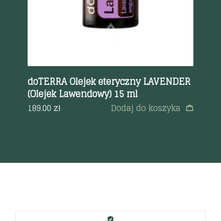
doTERRA Olejek eteryczny LAVENDER
do
(Olejek Lawendowy) 15 ml
(O
a
189.00
zł
Dodaj do koszyka
90