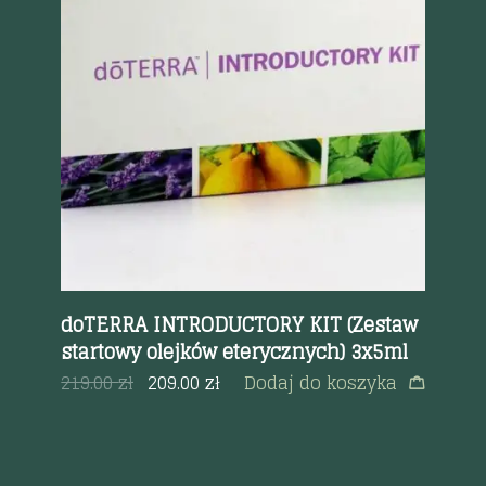
Szybki podgląd
doTERRA INTRODUCTORY KIT (Zestaw
do
startowy olejków eterycznych) 3x5ml
m
219.00
zł
209.00
zł
Dodaj do koszyka
11
a