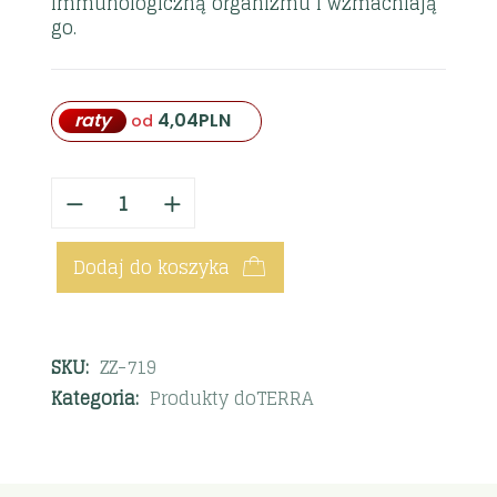
immunologiczną organizmu i wzmacniają
go.
raty
4,04
PLN
od
Dodaj do koszyka
SKU:
ZZ-719
Kategoria:
Produkty doTERRA