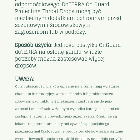
odpornościowego. DoTERRA On Guard
Protecting Throat Drops mogą być
niezbędnym dodatkiem ochronnym przed
sezonowym i środowiskowym
zagrożeniom lub w podróży.
Sposób użycia:
Jednego pastylka OnGuard
doTERRA na osłonę gardła, w razie
potrzeby można zastosować więcej
dropsów.
UWAGA:
Opis i właściwości olejków opisane na stronie mają wyłącznie
charakter informacyjny. W razie choroby lub problemów ze
zdrowiem skontaktuj się z lekarzem i zastosuj się do jego
zaleceń i wskazówek. W żadnym wypadku kuracje olejkami nie
zastępują leczenia prowadzonego przez lekarza. Olejki nie są
lekami, suplementami diety ani żywnością specjalnego
przeznaczenia! Zastosowanie produktów, olejków leżą wyłącznie
w gestii, inwencji kupującego. Olejki doTERRA posiadają certyfikat