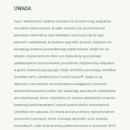
UWAGA:
Opis i właściwości olejków opisane na stronie mają wyłącznie
charakter informacyjny. W razie choroby lub problemów ze
zdrowiem skontaktuj się z lekarzem i zastosuj się do jego
zaleceń i wskazówek. W żadnym wypadku kuracje olejkami nie
zastępują leczenia prowadzonego przez lekarza. Olejki nie są
lekami, suplementami diety ani żywnością specjalnego
przeznaczenia! Zastosowanie produktów, olejków leżą wyłącznie
w gestii, inwencji kupującego. Olejki doTERRA posiadają certyfikat
doTERRA CPTG Certified Pure Tested Grade®. Olejki te są
czystymi, naturalnymi aromatycznymi związkami starannie
wyekstrahowanymi z roślin. Nie zawierają sztucznych składników
ani wypełniaczy, które osłabiłyby ich czynne właściwości oraz nie
zawierają zanieczyszczeń i innych pozostałości chemicznych.
Certyfikat ten oznacza, że olejek został poddany rygorystycznym
procesom testowym, które oceniają czystość i moc olejków
eterycznych. Jeśli oleje zostaną przetestowane w systemie CPTG