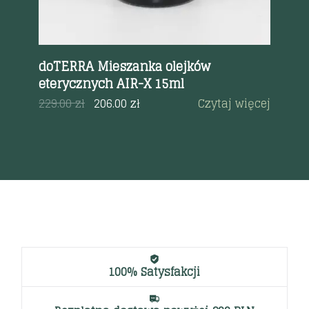
IC
doTERRA Mieszanka olejków
do
eterycznych AIR-X 15ml
CE
ce
a
229.00
zł
206.00
zł
Czytaj więcej
12
100% Satysfakcji