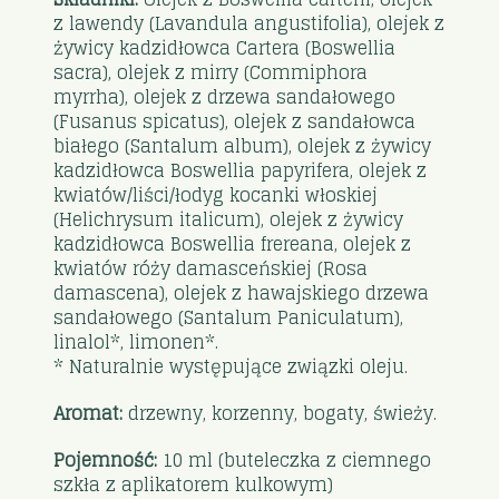
z lawendy (Lavandula angustifolia), olejek z
żywicy kadzidłowca Cartera (Boswellia
sacra), olejek z mirry (Commiphora
myrrha), olejek z drzewa sandałowego
(Fusanus spicatus), olejek z sandałowca
białego (Santalum album), olejek z żywicy
kadzidłowca Boswellia papyrifera, olejek z
kwiatów/liści/łodyg kocanki włoskiej
(Helichrysum italicum), olejek z żywicy
kadzidłowca Boswellia frereana, olejek z
kwiatów róży damasceńskiej (Rosa
damascena), olejek z hawajskiego drzewa
sandałowego (Santalum Paniculatum),
linalol*, limonen*.
* Naturalnie występujące związki oleju.
Aromat:
drzewny, korzenny, bogaty, świeży.
Pojemność:
10 ml (buteleczka z ciemnego
szkła z aplikatorem kulkowym)