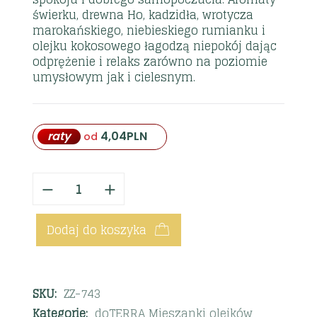
świerku, drewna Ho, kadzidła, wrotycza
marokańskiego, niebieskiego rumianku i
olejku kokosowego łagodzą niepokój dając
odprężenie i relaks zarówno na poziomie
umysłowym jak i cielesnym.
raty
4,04
PLN
od
Dodaj do koszyka
SKU:
ZZ-743
Kategorie:
doTERRA Mieszanki olejków