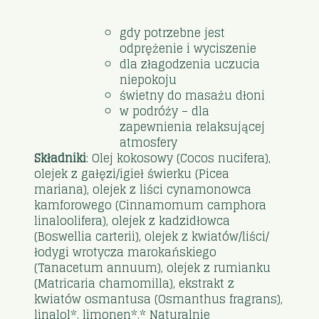
gdy potrzebne jest
odprężenie i wyciszenie
dla złagodzenia uczucia
niepokoju
świetny do masażu dłoni
w podróży – dla
zapewnienia relaksującej
atmosfery
Składniki
: Olej kokosowy (Cocos nucifera),
olejek z gałęzi/igieł świerku (Picea
mariana), olejek z liści cynamonowca
kamforowego (Cinnamomum camphora
linaloolifera), olejek z kadzidłowca
(Boswellia carterii), olejek z kwiatów/liści/
łodygi wrotycza marokańskiego
(Tanacetum annuum), olejek z rumianku
(Matricaria chamomilla), ekstrakt z
kwiatów osmantusa (Osmanthus fragrans),
linalol*, limonen*.* Naturalnie