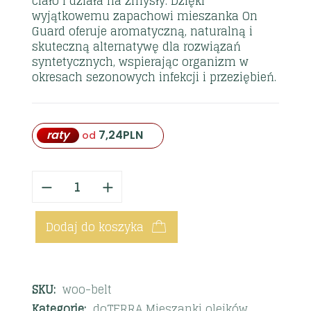
ciało i działa na zmysły. Dzięki
wyjątkowemu zapachowi mieszanka On
Guard oferuje aromatyczną, naturalną i
skuteczną alternatywę dla rozwiązań
syntetycznych, wspierając organizm w
okresach sezonowych infekcji i przeziębień.
raty
7,24
PLN
od
Dodaj do koszyka
SKU:
woo-belt
Kategorie:
doTERRA Mieszanki olejków