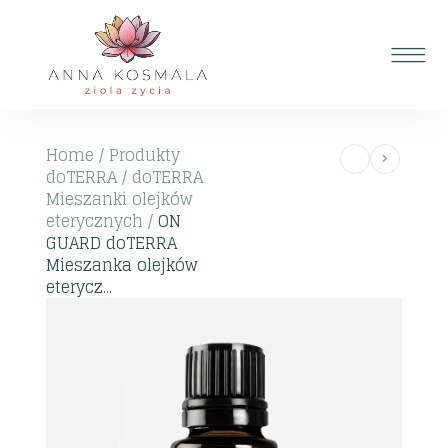
Home
/
Produkty
doTERRA
/
doTERRA
Mieszanki olejków
eterycznych
/
ON
GUARD doTERRA
Mieszanka olejków
eterycz...