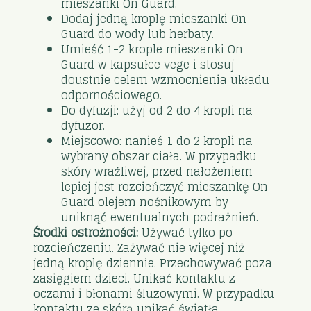
mieszanki On Guard.
Dodaj jedną kroplę mieszanki On
Guard do wody lub herbaty.
Umieść 1-2 krople mieszanki On
Guard w kapsułce vege i stosuj
doustnie celem wzmocnienia układu
odpornościowego.
Do dyfuzji: użyj od 2 do 4 kropli na
dyfuzor.
Miejscowo: nanieś 1 do 2 kropli na
wybrany obszar ciała. W przypadku
skóry wrażliwej, przed nałożeniem
lepiej jest rozcieńczyć mieszankę On
Guard olejem nośnikowym by
uniknąć ewentualnych podrażnień.
Środki ostrożności:
Używać tylko po
rozcieńczeniu. Zażywać nie więcej niż
jedną kroplę dziennie. Przechowywać poza
zasięgiem dzieci. Unikać kontaktu z
oczami i błonami śluzowymi. W przypadku
kontaktu ze skórą unikać światła