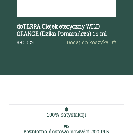
doTERRA Olejek eteryczny WILD
do
ORANGE (Dzika Pomarańcza) 15 ml
ci
ml
99.00
zł
Dodaj do koszyka
a
54
100% Satysfakcji
Bezpłatna dostawa powyżej 300 PLN