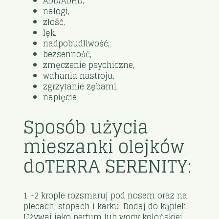
ADD/ADHD,
nałogi,
złość,
lęk,
nadpobudliwość,
bezsenność,
zmęczenie psychiczne,
wahania nastroju,
zgrzytanie zębami,
napięcie
Sposób użycia
mieszanki olejków
doTERRA SERENITY:
1 -2 krople rozsmaruj pod nosem oraz na
plecach, stopach i karku. Dodaj do kąpieli.
Używaj jako perfum lub wody kolońskiej.