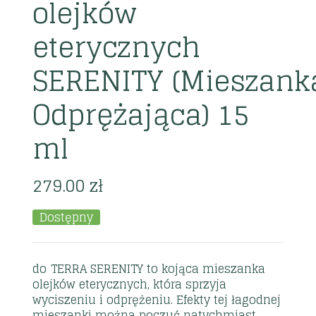
olejków
eterycznych
SERENITY (Mieszank
Odprężająca) 15
ml
279.00
zł
Dostępny
dōTERRA SERENITY to kojąca mieszanka
olejków eterycznych, która sprzyja
wyciszeniu i odprężeniu. Efekty tej łagodnej
mieszanki można poczuć natychmiast,