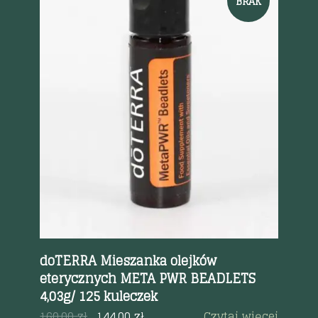
BRAK
Szybki podgląd
doTERRA Mieszanka olejków
do
5
eterycznych META PWR BEADLETS
et
4,03g/ 125 kuleczek
22
a
160.00
zł
144.00
zł
Czytaj więcej