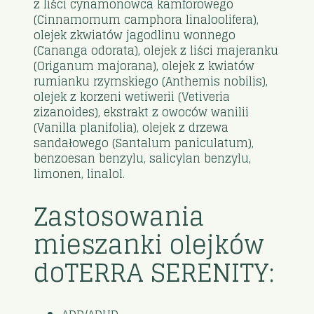
z liści cynamonowca kamforowego
(Cinnamomum camphora linaloolifera),
olejek zkwiatów jagodlinu wonnego
(Cananga odorata), olejek z liści majeranku
(Origanum majorana), olejek z kwiatów
rumianku rzymskiego (Anthemis nobilis),
olejek z korzeni wetiwerii (Vetiveria
zizanoides), ekstrakt z owoców wanilii
(Vanilla planifolia), olejek z drzewa
sandałowego (Santalum paniculatum),
benzoesan benzylu, salicylan benzylu,
limonen, linalol.
Zastosowania
mieszanki olejków
doTERRA SERENITY: