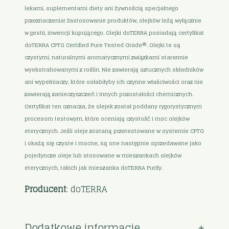
lekami, suplementami diety ani żywnością specjalnego
przeznaczenia! Zastosowanie produktów, olejków leżą wyłącznie
w gestii, inwencji kupującego. Olejki doTERRA posiadają certyfikat
doTERRA CPTG Certified Pure Tested Grade®. Olejki te są
czystymi, naturalnymi aromatycznymi związkami starannie
wyekstrahowanymi z roślin. Nie zawierają sztucznych składników
ani wypełniaczy, które osłabiłyby ich czynne właściwości oraz nie
zawierają zanieczyszczeń i innych pozostałości chemicznych.
Certyfikat ten oznacza, że olejek został poddany rygorystycznym
procesom testowym, które oceniają czystość i moc olejków
eterycznych. Jeśli oleje zostaną przetestowane w systemie CPTG
i okażą się czyste i mocne, są one następnie sprzedawane jako
pojedyncze oleje lub stosowane w mieszankach olejków
eterycznych, takich jak mieszanka doTERRA Purify.
Producent
: doTERRA
Dodatkowe informacje