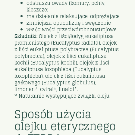
odstrasza owady (komary, pchły,
kleszcze)
ma działanie relaksujące, odprężające
zmniejsza opuchliznę i swędzenie
właściwości przeciwdrobnoustrojowe
Składniki:
Olejek z liści/łodyg eukaliptusa
promienistego (Eucalyptus radiata), olejek
z liści eukaliptusa polybractea (Eucalyptus
polybractea), olejek z liści eukaliptusa
kochii (Eucalyptus kochii), olejek z liści
eukaliptusa loxophleba (Eucalyptus
loxophleba), olejek z liści eukaliptusa
gałkowego (Eucalyptus globulus),
limonen*, cytral*, linalol*.
* Naturalnie występujące związki oleju.
Sposób użycia
olejku eterycznego