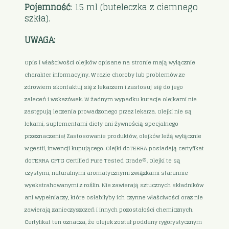
Pojemność
: 15 ml (buteleczka z ciemnego
szkła).
UWAGA:
Opis i właściwości olejków opisane na stronie mają wyłącznie
charakter informacyjny. W razie choroby lub problemów ze
zdrowiem skontaktuj się z lekarzem i zastosuj się do jego
zaleceń i wskazówek. W żadnym wypadku kuracje olejkami nie
zastępują leczenia prowadzonego przez lekarza. Olejki nie są
lekami, suplementami diety ani żywnością specjalnego
przeznaczenia! Zastosowanie produktów, olejków leżą wyłącznie
w gestii, inwencji kupującego. Olejki doTERRA posiadają certyfikat
doTERRA CPTG Certified Pure Tested Grade®. Olejki te są
czystymi, naturalnymi aromatycznymi związkami starannie
wyekstrahowanymi z roślin. Nie zawierają sztucznych składników
ani wypełniaczy, które osłabiłyby ich czynne właściwości oraz nie
zawierają zanieczyszczeń i innych pozostałości chemicznych.
Certyfikat ten oznacza, że olejek został poddany rygorystycznym