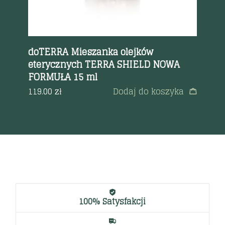
doTERRA Mieszanka olejków
do
15
eterycznych TERRA SHIELD NOWA
(O
FORMUŁA 15 ml
90
a
119.00
zł
Dodaj do koszyka
100% Satysfakcji