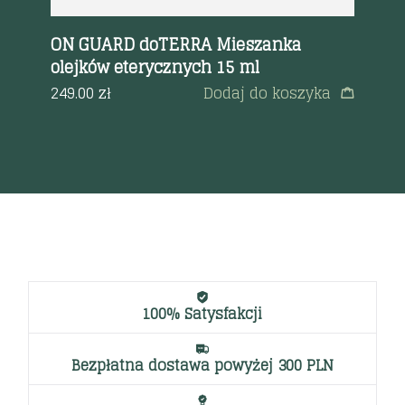
IC
ON GUARD doTERRA Mieszanka
do
olejków eterycznych 15 ml
et
Od
a
249.00
zł
Dodaj do koszyka
27
100% Satysfakcji
Bezpłatna dostawa powyżej 300 PLN