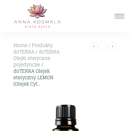
Home
/
Produkty
doTERRA
/
doTERRA
Olejki eteryczne
pojedyncze
/
doTERRA Olejek
eteryczny LEMON
(Olejek Cyt...