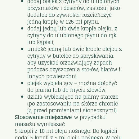
dodaj olejek z cytryny do ulubionych
przysmaków i deserów, zastosuj jako
dodatek do żywności: rozcieńczyć
jedną kroplę w 125 ml płynu,
dodaj jedną lub dwie krople olejku z
cytryny do ulubionego płynu do rąk
lub kąpieli,
umieść jedną lub dwie krople olejku z
cytryny w butelce do spryskiwania,
aby uzyskać orzeźwiający zapach
podczas czyszczenia stołów, blatów i
innych powierzchni,
olejek wybielający – można dołożyć
do prania lub do mycia zlewów,
działa wybielająco na plamy starcze
(po zastosowaniu na skórze chronić
ją przed promieniami słonecznymi).
Stosowanie miejscowe
: w przypadku
masażu wymieszać
5 kropli z 10 ml oleju nośnego. Do kąpieli
dodaj 5 kropli z 5 ml oleju nośnego. W celu