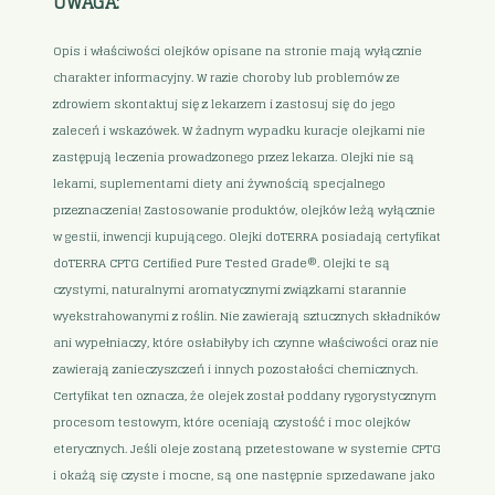
UWAGA:
Opis i właściwości olejków opisane na stronie mają wyłącznie
charakter informacyjny. W razie choroby lub problemów ze
zdrowiem skontaktuj się z lekarzem i zastosuj się do jego
zaleceń i wskazówek. W żadnym wypadku kuracje olejkami nie
zastępują leczenia prowadzonego przez lekarza. Olejki nie są
lekami, suplementami diety ani żywnością specjalnego
przeznaczenia! Zastosowanie produktów, olejków leżą wyłącznie
w gestii, inwencji kupującego. Olejki doTERRA posiadają certyfikat
doTERRA CPTG Certified Pure Tested Grade®. Olejki te są
czystymi, naturalnymi aromatycznymi związkami starannie
wyekstrahowanymi z roślin. Nie zawierają sztucznych składników
ani wypełniaczy, które osłabiłyby ich czynne właściwości oraz nie
zawierają zanieczyszczeń i innych pozostałości chemicznych.
Certyfikat ten oznacza, że olejek został poddany rygorystycznym
procesom testowym, które oceniają czystość i moc olejków
eterycznych. Jeśli oleje zostaną przetestowane w systemie CPTG
i okażą się czyste i mocne, są one następnie sprzedawane jako