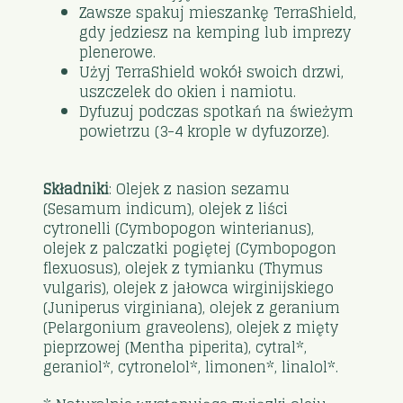
Zawsze spakuj mieszankę TerraShield,
gdy jedziesz na kemping lub imprezy
plenerowe.
Użyj TerraShield wokół swoich drzwi,
uszczelek do okien i namiotu.
Dyfuzuj podczas spotkań na świeżym
powietrzu (3-4 krople w dyfuzorze).
Składniki
: Olejek z nasion sezamu
(Sesamum indicum), olejek z liści
cytronelli (Cymbopogon winterianus),
olejek z palczatki pogiętej (Cymbopogon
flexuosus), olejek z tymianku (Thymus
vulgaris), olejek z jałowca wirginijskiego
(Juniperus virginiana), olejek z geranium
(Pelargonium graveolens), olejek z mięty
pieprzowej (Mentha piperita), cytral*,
geraniol*, cytronelol*, limonen*, linalol*.