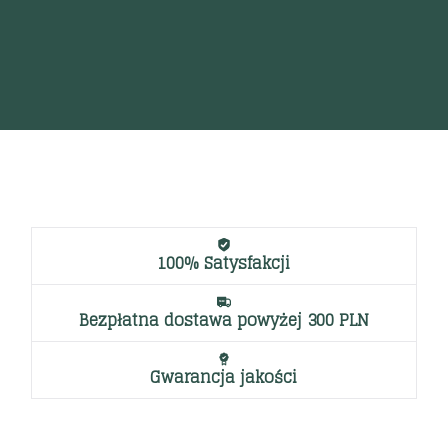
Ko
a
25
100% Satysfakcji
Bezpłatna dostawa powyżej 300 PLN
Gwarancja jakości