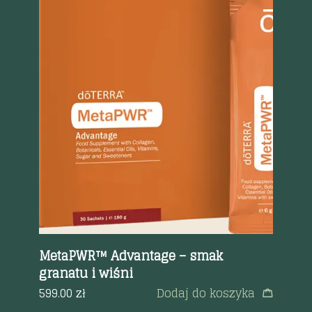
Szybki podgląd
MetaPWR™ Advantage – smak
granatu i wiśni
do
599.00
zł
Dodaj do koszyka
5
et