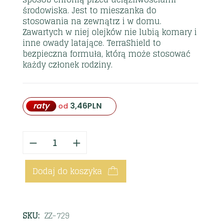
środowiska. Jest to mieszanka do
stosowania na zewnątrz i w domu.
Zawartych w niej olejków nie lubią komary i
inne owady latające. TerraShield to
bezpieczna formuła, którą może stosować
każdy członek rodziny.
raty
3,46
PLN
od
Dodaj do koszyka
SKU:
ZZ-729