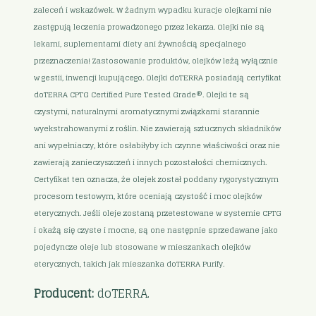
zaleceń i wskazówek. W żadnym wypadku kuracje olejkami nie
zastępują leczenia prowadzonego przez lekarza. Olejki nie są
lekami, suplementami diety ani żywnością specjalnego
przeznaczenia! Zastosowanie produktów, olejków leżą wyłącznie
w gestii, inwencji kupującego. Olejki doTERRA posiadają certyfikat
doTERRA CPTG Certified Pure Tested Grade®. Olejki te są
czystymi, naturalnymi aromatycznymi związkami starannie
wyekstrahowanymi z roślin. Nie zawierają sztucznych składników
ani wypełniaczy, które osłabiłyby ich czynne właściwości oraz nie
zawierają zanieczyszczeń i innych pozostałości chemicznych.
Certyfikat ten oznacza, że olejek został poddany rygorystycznym
procesom testowym, które oceniają czystość i moc olejków
eterycznych. Jeśli oleje zostaną przetestowane w systemie CPTG
i okażą się czyste i mocne, są one następnie sprzedawane jako
pojedyncze oleje lub stosowane w mieszankach olejków
eterycznych, takich jak mieszanka doTERRA Purify.
Producent:
doTERRA.