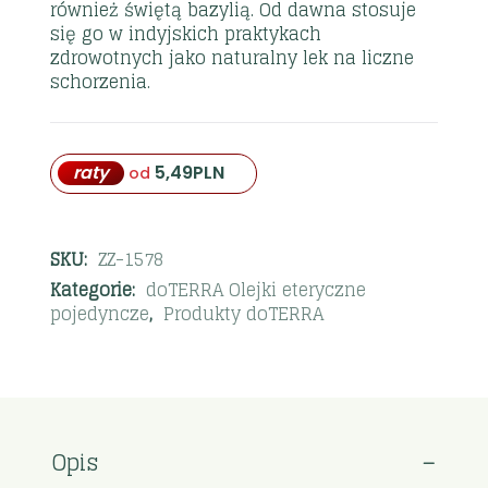
również świętą bazylią. Od dawna stosuje
się go w indyjskich praktykach
zdrowotnych jako naturalny lek na liczne
schorzenia.
raty
5,49
PLN
od
SKU:
ZZ-1578
Kategorie:
doTERRA Olejki eteryczne
pojedyncze
,
Produkty doTERRA
Opis