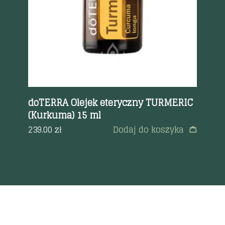
doTERRA Olejek eteryczny TURMERIC
do
N
(Kurkuma) 15 ml
(I
239.00
zł
Dodaj do koszyka
29
a