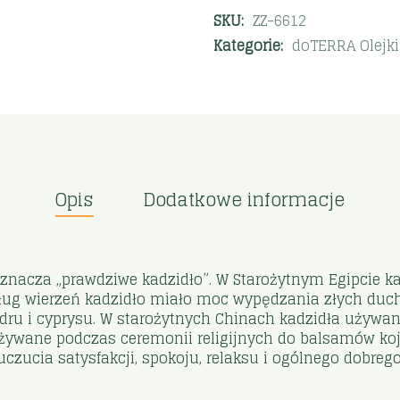
SKU:
ZZ-6612
Kategorie:
doTERRA Olejki
Opis
Dodatkowe informacje
 oznacza „prawdziwe kadzidło”. W Starożytnym Egipcie
edług wierzeń kadzidło miało moc wypędzania złych duch
cedru i cyprysu. W starożytnych Chinach kadzidła używa
żywane podczas ceremonii religijnych do balsamów koj
uczucia satysfakcji, spokoju, relaksu i ogólnego dobr