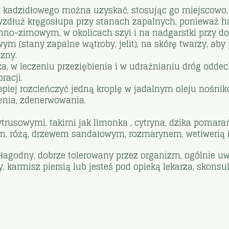
ku kadzidłowego można uzyskać, stosując go miejscowo, 
y i wzdłuż kręgosłupa przy stanach zapalnych, poniewa
enno-zimowym, w okolicach szyi i na nadgarstki przy d
(stany zapalne wątroby, jelit), na skórę twarzy, aby 
izny.
, w leczeniu przeziębienia i w udrażnianiu dróg oddec
racji.
piej rozcieńczyć jedną kroplę w jadalnym oleju nośni
nia, zdenerwowania.
ytrusowymi, takimi jak limonka , cytryna, dzika pomarań
, różą, drzewem sandałowym, rozmarynem, wetiwerią i
y, łagodny, dobrze tolerowany przez organizm, ogólnie u
y, karmisz piersią lub jesteś pod opieką lekarza, skonsu