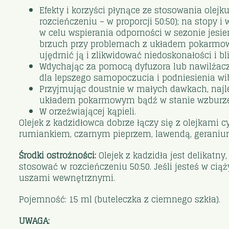
Efekty i korzyści płynące ze stosowania olej
rozcieńczeniu – w proporcji 50:50); na stop
w celu wspierania odporności w sezonie jesi
brzuch przy problemach z układem pokarmowym 
ujędrnić ją i zlikwidować niedoskonałości i bl
Wdychając za pomocą dyfuzora lub nawilżacza
dla lepszego samopoczucia i podniesienia wib
Przyjmując doustnie w małych dawkach, najle
układem pokarmowym bądź w stanie wzburze
W orzeźwiającej kąpieli.
Olejek z kadzidłowca dobrze łączy się z olejkami c
rumiankiem, czarnym pieprzem, lawendą, geranium
Środki ostrożności:
Olejek z kadzidła jest delikatn
stosować w rozcieńczeniu 50:50. Jeśli jesteś w ciąż
uszami wewnętrznymi.
Pojemność: 15 ml (buteleczka z ciemnego szkła).
UWAGA: