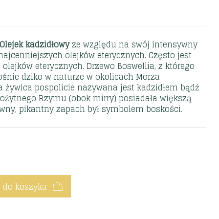
 Olejek kadzidłowy
ze względu na swój intensywny
najcenniejszych olejków eterycznych. Często jest
olejków eterycznych. Drzewo Boswellia, z którego
rośnie dziko w naturze w okolicach Morza
a żywica pospolicie nazywana jest kadzidłem bądź
rożytnego Rzymu (obok mirry) posiadała większą
zewny, pikantny zapach był symbolem boskości.
 do koszyka