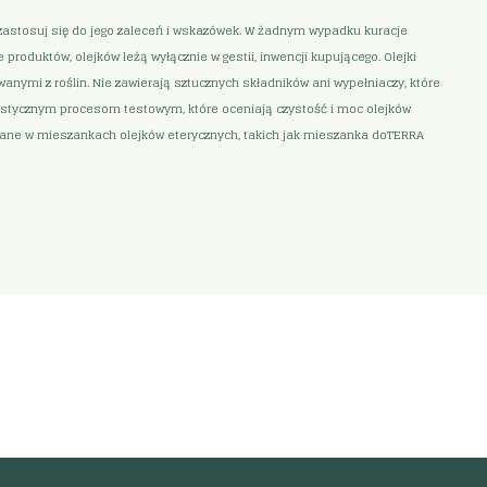
i zastosuj się do jego zaleceń i wskazówek. W żadnym wypadku kuracje
roduktów, olejków leżą wyłącznie w gestii, inwencji kupującego. Olejki
nymi z roślin. Nie zawierają sztucznych składników ani wypełniaczy, które
gorystycznym procesom testowym, które oceniają czystość i moc olejków
owane w mieszankach olejków eterycznych, takich jak mieszanka doTERRA