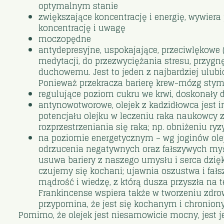
optymalnym stanie
zwiększające koncentrację i energię, wywiera
koncentrację i uwagę
moczopędne
antydepresyjne, uspokajające, przeciwlękowe 
medytacji, do przezwyciężania stresu, przygnę
duchowemu. Jest to jeden z najbardziej ulub
Ponieważ przekracza barierę krew-mózg stym
regulujące poziom cukru we krwi, doskonały 
antynowotworowe, olejek z kadzidłowca jest 
potencjału olejku w leczeniu raka naukowcy 
rozprzestrzeniania się raka; np. obniżeniu 
na poziomie energetycznym – wg joginów olej
odrzucenia negatywnych oraz fałszywych myśli
usuwa bariery z naszego umysłu i serca dzię
czujemy się kochani; ujawnia oszustwa i fałs
mądrość i wiedzę, z którą dusza przyszła na 
Frankincense wspiera także w tworzeniu zdr
przypomina, że jest się kochanym i chronion
Pomimo, że olejek jest niesamowicie mocny, jest je