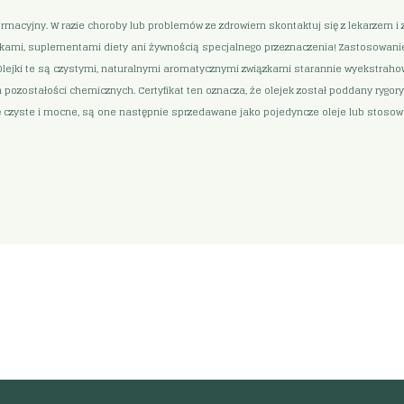
formacyjny. W razie choroby lub problemów ze zdrowiem skontaktuj się z lekarzem 
lekami, suplementami diety ani żywnością specjalnego przeznaczenia! Zastosowanie p
lejki te są czystymi, naturalnymi aromatycznymi związkami starannie wyekstrahowa
ch pozostałości chemicznych. Certyfikat ten oznacza, że olejek został poddany ry
ię czyste i mocne, są one następnie sprzedawane jako pojedyncze oleje lub stos