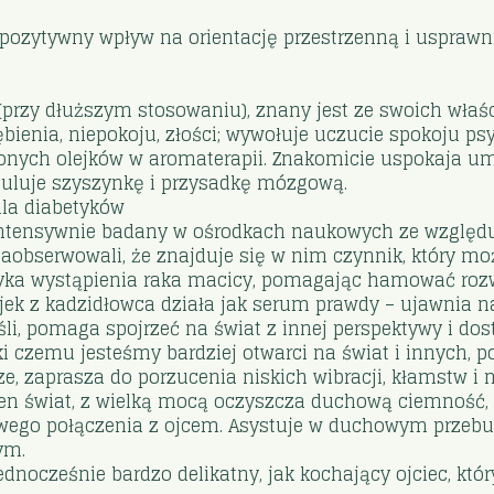
 pozytywny wpływ na orientację przestrzenną i usprawn
(przy dłuższym stosowaniu), znany jest ze swoich właśc
bienia, niepokoju, złości; wywołuje uczucie spokoju ps
ionych olejków w aromaterapii. Znakomicie uspokaja 
uluje szyszynkę i przysadkę mózgową.
dla diabetyków
intensywnie badany w ośrodkach naukowych ze względu
zaobserwowali, że znajduje się w nim czynnik, który 
ryzyka wystąpienia raka macicy, pomagając hamować roz
ek z kadzidłowca działa jak serum prawdy – ujawnia n
, pomaga spojrzeć na świat z innej perspektywy i dost
ki czemu jesteśmy bardziej otwarci na świat i innych,
ze, zaprasza do porzucenia niskich wibracji, kłamstw 
ten świat, z wielką mocą oczyszcza duchową ciemność, o
owego połączenia z ojcem. Asystuje w duchowym przeb
ym.
dnocześnie bardzo delikatny, jak kochający ojciec, który