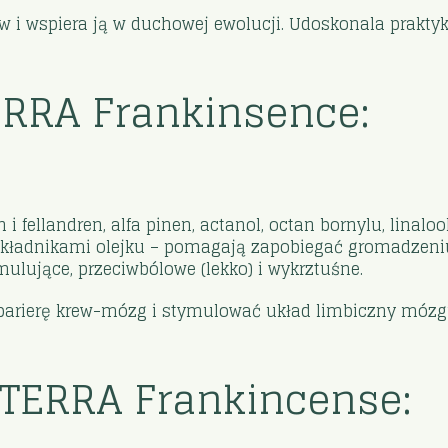
 i wspiera ją w duchowej ewolucji. Udoskonala prakty
TERRA Frankinsence:
 i fellandren, alfa pinen, actanol, octan bornylu, linaloo
kładnikami olejku – pomagają zapobiegać gromadzeniu 
mulujące, przeciwbólowe (lekko) i wykrztuśne.
 barierę krew-mózg i stymulować układ limbiczny mózgu
oTERRA Frankincense: