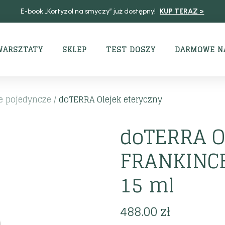
E-book „Kortyzol na smyczy” już dostępny!
KUP TERAZ >
WARSZTATY
SKLEP
TEST DOSZY
DARMOWE N
e pojedyncze
/
doTERRA Olejek eteryczny
doTERRA O
FRANKINCE
15 ml
488.00
zł