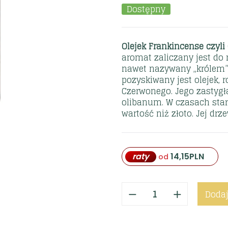
Dostępny
Olejek Frankincense czyli
aromat zaliczany jest do 
nawet nazywany „królem” 
pozyskiwany jest olejek, 
Czerwonego. Jego zastygł
olibanum. W czasach sta
wartość niż złoto. Jej dr
raty
14,15
PLN
od
Dodaj