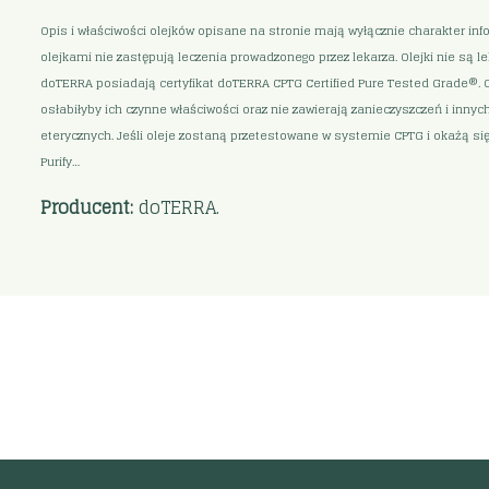
Opis i właściwości olejków opisane na stronie mają wyłącznie charakter in
olejkami nie zastępują leczenia prowadzonego przez lekarza. Olejki nie są 
doTERRA posiadają certyfikat doTERRA CPTG Certified Pure Tested Grade®. O
osłabiłyby ich czynne właściwości oraz nie zawierają zanieczyszczeń i inny
eterycznych. Jeśli oleje zostaną przetestowane w systemie CPTG i okażą s
Purify…
Producent:
doTERRA.