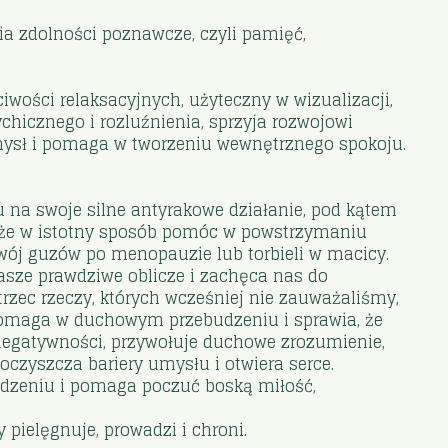
ia zdolności poznawcze, czyli pamięć,
iwości relaksacyjnych, użyteczny w wizualizacji,
ychicznego i rozluźnienia, sprzyja rozwojowi
umysł i pomaga w tworzeniu wewnętrznego spokoju.
 na swoje silne antyrakowe działanie, pod kątem
może w istotny sposób pomóc w powstrzymaniu
wój guzów po menopauzie lub torbieli w macicy.
asze prawdziwe oblicze i zachęca nas do
rzec rzeczy, których wcześniej nie zauważaliśmy,
 pomaga w duchowym przebudzeniu i sprawia, że
i negatywności, przywołuje duchowe zrozumienie,
czyszcza bariery umysłu i otwiera serce.
udzeniu i pomaga poczuć boską miłość,
 pielęgnuje, prowadzi i chroni.