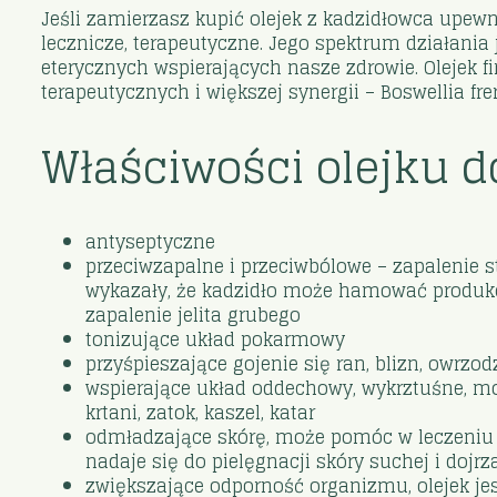
Jeśli zamierzasz kupić olejek z kadzidłowca upewni
lecznicze, terapeutyczne. Jego spektrum działania
eterycznych wspierających nasze zdrowie. Olejek 
terapeutycznych i większej synergii – Boswellia frer
Właściwości olejku 
antyseptyczne
przeciwzapalne i przeciwbólowe – zapalenie 
wykazały, że kadzidło może hamować produkcj
zapalenie jelita grubego
tonizujące układ pokarmowy
przyśpieszające gojenie się ran, blizn, owrzo
wspierające układ oddechowy, wykrztuśne, moż
krtani, zatok, kaszel, katar
odmładzające skórę, może pomóc w leczeniu s
nadaje się do pielęgnacji skóry suchej i dojrz
zwiększające odporność organizmu, olejek j