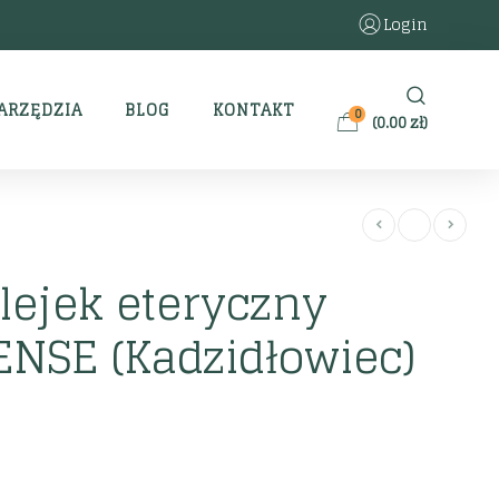
Login
ARZĘDZIA
BLOG
KONTAKT
0
(
0.00
zł
)
lejek eteryczny
NSE (Kadzidłowiec)