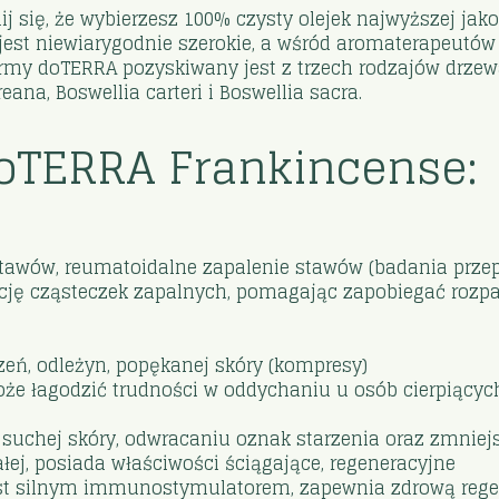
j się, że wybierzesz 100% czysty olejek najwyższej jakoś
 jest niewiarygodnie szerokie, a wśród aromaterapeutó
firmy doTERRA pozyskiwany jest z trzech rodzajów drze
eana, Boswellia carteri i Boswellia sacra.
doTERRA Frankincense:
stawów, reumatoidalne zapalenie stawów (badania prze
ę cząsteczek zapalnych, pomagając zapobiegać rozpado
dzeń, odleżyn, popękanej skóry (kompresy)
e łagodzić trudności w oddychaniu u osób cierpiących 
uchej skóry, odwracaniu oznak starzenia oraz zmniejs
ałej, posiada właściwości ściągające, regeneracyjne
est silnym immunostymulatorem, zapewnia zdrową regen