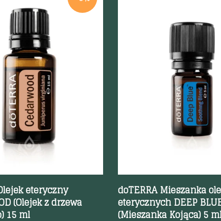
odgląd
Szybki podgląd
lejek eteryczny
doTERRA Mieszanka ol
 (Olejek z drzewa
eterycznych DEEP BLU
) 15 ml
(Mieszanka Kojąca) 5 