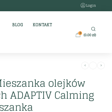
Login
BLOG
KONTAKT
0
(
0.00
zł
)
ieszanka olejków
ch ADAPTIV Calming
eszanka