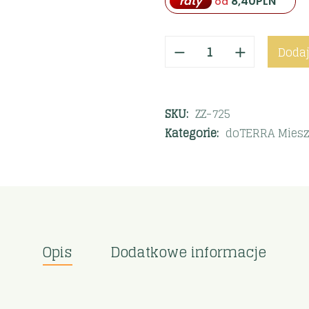
raty
8,40
PLN
od
Dodaj
SKU:
ZZ-725
Kategorie:
doTERRA Miesz
Opis
Dodatkowe informacje