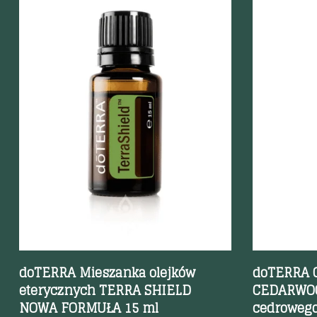
Szybki podgląd
Szybki p
doTERRA Mieszanka olejków
doTERRA O
eterycznych TERRA SHIELD
CEDARWOOD
NOWA FORMUŁA 15 ml
cedrowego