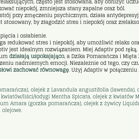
elaksujących, często jest stosowana, aby obniżyć uczuc
ować niepokój, zmniejsza stany zapalne oraz ból.
trój przy zmęczeniu psychicznym, działa antydepresyj
t stosowany, by złagodzić stres i niepokój oraz zrelakso
ęcia i osłabienie.
 redukować stres i niepokój, aby umożliwić relaks ora
tiv jest idealnym rozwiązaniem. Miej Adaptiv pod ręką
tgum
działają uspokajająco,
a Dzika Pomarańcza i Mięta 
niu nadmiernych emocji. Niezależnie od tego, czy cz
ysłowi zachować równowagę
. Użyj Adaptiv w połączeniu
pomarańcza), olejek z Lavandula angustifolia (lawenda), 
 z kwiatów/liści/łodygi Mentha Spicata, olejek z kwiatów M
antium Amara (gorzka pomarańcza), olejek z żywicy Liqu
 olejowe.