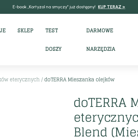
E-book „Kortyzol na smyczy” już dostępny!
KUP TERAZ >
JE
SKLEP
TEST
DARMOWE
DOSZY
NARZĘDZIA
ków eterycznych
/
doTERRA Mieszanka olejków
doTERRA M
eteryczny
Blend (Mi