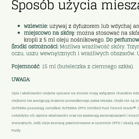
Sposób użycia miesz
wziewnie:
używaj z dyfuzorem lub wdychaj ar
miejscowo na skórę
: można stosować na skór
kropli z 5 ml oleju nośnikowego.
Do perfumow
Środki ostrożności:
Możliwa wrażliwość skóry. Trzym
oczu, uszu wewnętrznych i wrażliwych obszarów. U
Pojemność
: 15 ml (buteleczka z ciemnego szkła).
UWAGA:
Opis i właściwości olejków opisane na stronie mają wyłącznie charakter in
olejkami nie zastępują leczenia prowadzonego przez lekarza. Olejki nie są 
doTERRA posiadają certyfikat doTERRA CPTG Certified Pure Tested Grade®. O
osłabiłyby ich czynne właściwości oraz nie zawierają zanieczyszczeń i inny
eterycznych. Jeśli oleje zostaną przetestowane w systemie CPTG i okażą s
Purify.