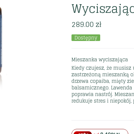
Wyciszają
289.00
zł
Dostępny
Mieszanka wyciszająca
Kiedy czujesz, że musisz u
zastrzeżoną mieszanką ol
drzewa copaiba, mięty zie
balsamicznego. Lawenda 
poprawia nastrój. Mieszan
redukuje stres i niepokój,