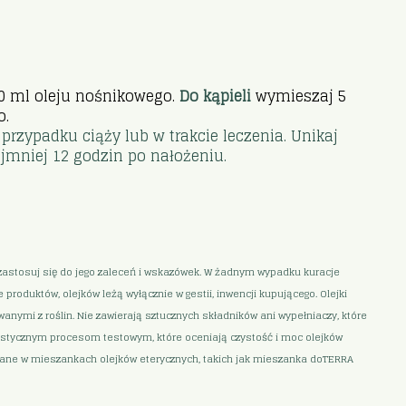
10 ml oleju nośnikowego.
Do
kąpieli
wymieszaj 5
o.
przypadku ciąży lub w trakcie leczenia. Unikaj
jmniej 12 godzin po nałożeniu.
i zastosuj się do jego zaleceń i wskazówek. W żadnym wypadku kuracje
roduktów, olejków leżą wyłącznie w gestii, inwencji kupującego. Olejki
nymi z roślin. Nie zawierają sztucznych składników ani wypełniaczy, które
gorystycznym procesom testowym, które oceniają czystość i moc olejków
owane w mieszankach olejków eterycznych, takich jak mieszanka doTERRA