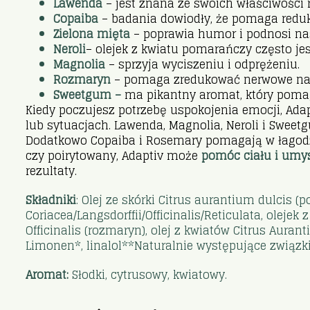
Lawenda
– jest znana ze swoich właściwości r
Copaiba
– badania dowiodły, że pomaga reduk
Zielona mięta
– poprawia humor i podnosi nas
Neroli
– olejek z kwiatu pomarańczy często jes
Magnolia
– sprzyja wyciszeniu i odprężeniu.
Rozmaryn
– pomaga zredukować nerwowe napi
Sweetgum –
ma pikantny aromat, który pomaga
Kiedy poczujesz potrzebę uspokojenia emocji, Adap
lub sytuacjach. Lawenda, Magnolia, Neroli i Swee
Dodatkowo Copaiba i Rosemary pomagają w łagodze
czy poirytowany, Adaptiv może
pomóc ciału i um
rezultaty.
Składniki
: Olej ze skórki Citrus aurantium dulcis (
Coriacea/Langsdorffii/Officinalis/Reticulata, olejek
Officinalis (rozmaryn), olej z kwiatów Citrus Aur
Limonen*, linalol**Naturalnie występujące związki
Aromat:
Słodki, cytrusowy, kwiatowy.