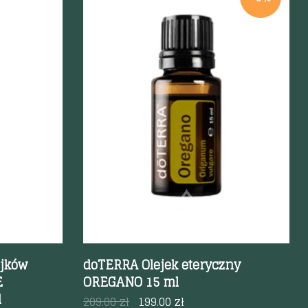
Szybki podgląd
ejków
doTERRA Olejek eteryczny
E
OREGANO 15 ml
ml
209.00
zł
199.00
zł