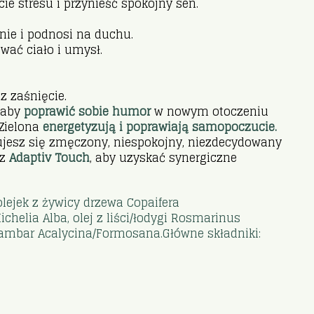
ie stresu i przynieść spokojny sen.
nie i podnosi na duchu.
wać ciało i umysł.
z zaśnięcie.
, aby
poprawić sobie humor
w nowym otoczeniu
Zielona
energetyzują i poprawiają samopoczucie.
ujesz się zmęczony, niespokojny, niezdecydowany
 z
Adaptiv Touch
, aby uzyskać synergiczne
olejek z żywicy drzewa Copaifera
ichelia Alba, olej z liści/łodygi Rosmarinus
idambar Acalycina/Formosana.Główne składniki: