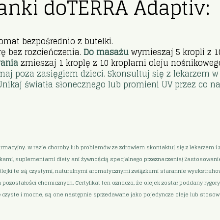
anki doTERRA Adaptiv:
omat bezpośrednio z butelki.
ę bez rozcieńczenia.
Do masażu
wymieszaj 5 kropli z 
ania
zmieszaj 1 kroplę z 10 kroplami oleju nośnikoweg
aj poza zasięgiem dzieci. Skonsultuj się z lekarzem w 
nikaj światła słonecznego lub promieni UV przez co na
formacyjny. W razie choroby lub problemów ze zdrowiem skontaktuj się z lekarzem 
lekami, suplementami diety ani żywnością specjalnego przeznaczenia! Zastosowanie p
lejki te są czystymi, naturalnymi aromatycznymi związkami starannie wyekstrahowa
ch pozostałości chemicznych. Certyfikat ten oznacza, że olejek został poddany ry
ię czyste i mocne, są one następnie sprzedawane jako pojedyncze oleje lub stos