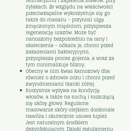
reumatyzmu i zapalenia stawów, przy
żylakach. Ze względu na właściwości
przeciwzapalne wykorzystuje się go
także do masażu – przynosi ulgę
zmęczonym mięśniom, przyspiesza
regenerację urazów. Może być
nanoszony bezpośrednio na rany i
skaleczenia – odkaża je, chroni przed
zakażeniami bakteryjnymi,
przyspiesza proces gojenia, a wraz za
tym minimalizuje blizny.
Obecny w nim kwas karnozowy dba
również o zdrowie oczu i chroni przed
zwyrodnieniami tkanki żółtej.
Korzystnie wpływa na kondycję
włosów, a także na suchą i łuszczącą
się skórę głowy. Regularne
masowanie skóry olejkiem doskonale
nawilża i skutecznie usuwa łupież.
Jest naturalnym środkiem
dezynfekującym. Dzięki regularnemu