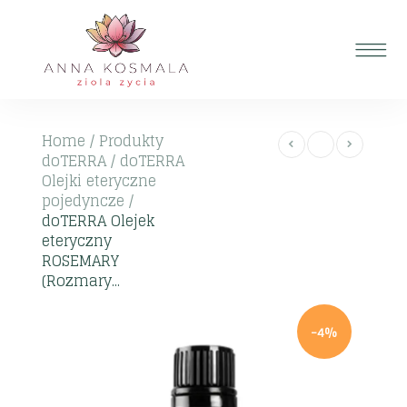
Home
/
Produkty
doTERRA
/
doTERRA
Olejki eteryczne
pojedyncze
/
doTERRA Olejek
eteryczny
ROSEMARY
(Rozmary...
-4%