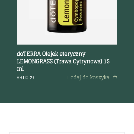
Me
gr
doTERRA Olejek eteryczny
59
 ml
LEMONGRASS (Trawa Cytrynowa) 15
ml
a
99.00
zł
Dodaj do koszyka