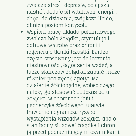
zwalcza stres i depresję, polepsza
nastrój, dodaje sił witalnych, energii i
chęci do działania, zwiększa libido,
obniża poziom kortyzolu.
Wspiera pracę układu pokarmowego:
zwalcza bóle żołądka, stymuluje i
odtruwa wątrobę oraz chroni i
regeneruje tkanki trzustki. Bardzo
często stosowany jest do leczenia
niestrawności, łagodzenia wzdęć, a
także skurczów żołądka, zaparć, może
również podkręcać apetyt. Ma
działanie żółciopędne, wobec czego
należy go stosować podczas bólu
żołądka, w chorobach jelit i
pęcherzyka żółciowego. Ułatwia
trawienie i ogranicza ryzyko
wystąpienia wrzodów żołądka, dba o
stan błony śluzowej żołądka i chroni
ją przed podrażniającymi czynnikami.