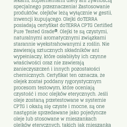
lekami, suplementami diety ani żywnością
specjalnego przeznaczenia! Zastosowanie
produktów, olejków leżą wyłącznie w gestii,
inwencji kupującego. Olejki doTERRA
posiadają certyfikat doTERRA CPTG Certified
Pure Tested Grade®. Olejki te są czystymi,
naturalnymi aromatycznymi związkami
starannie wyekstrahowanymi z roślin. Nie
zawierają sztucznych składników ani
wypełniaczy, które osłabiłyby ich czynne
właściwości oraz nie zawierają
zanieczyszczeń i innych pozostałości
chemicznych. Certyfikat ten oznacza, że
olejek został poddany rygorystycznym
procesom testowym, które oceniają
czystość i moc olejków eterycznych. Jeśli
oleje zostaną przetestowane w systemie
CPTG i okażą się czyste i mocne, są one
następnie sprzedawane jako pojedyncze
oleje lub stosowane w mieszankach
olejków eterycznych, takich jak mieszanka