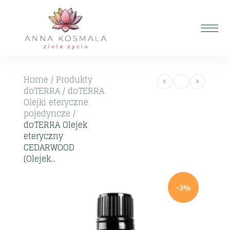
Home
/
Produkty
doTERRA
/
doTERRA
Olejki eteryczne
pojedyncze
/
doTERRA Olejek
eteryczny
CEDARWOOD
(Olejek...
-3%