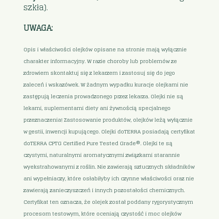
szkła).
UWAGA:
Opis i właściwości olejków opisane na stronie mają wyłącznie
charakter informacyjny. W razie choroby lub problemów ze
zdrowiem skontaktuj się z lekarzem i zastosuj się do jego
zaleceń i wskazówek. W żadnym wypadku kuracje olejkami nie
zastępują leczenia prowadzonego przez lekarza. Olejki nie są
lekami, suplementami diety ani żywnością specjalnego
przeznaczenia! Zastosowanie produktów, olejków leżą wyłącznie
w gestii, inwencji kupującego. Olejki doTERRA posiadają certyfikat
doTERRA CPTG Certified Pure Tested Grade®. Olejki te są
czystymi, naturalnymi aromatycznymi związkami starannie
wyekstrahowanymi z roślin. Nie zawierają sztucznych składników
ani wypełniaczy, które osłabiłyby ich czynne właściwości oraz nie
zawierają zanieczyszczeń i innych pozostałości chemicznych.
Certyfikat ten oznacza, że olejek został poddany rygorystycznym
procesom testowym, które oceniają czystość i moc olejków