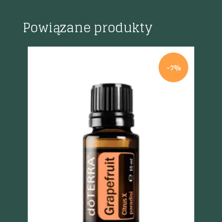
Powiązane produkty
K
-7%
Szybki podgląd