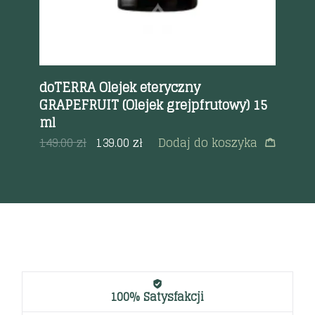
 15
doTERRA Olejek eteryczny
do
GRAPEFRUIT (Olejek grejpfrutowy) 15
15
ml
ęcej
20
149.00
zł
139.00
zł
Dodaj do koszyka
100% Satysfakcji