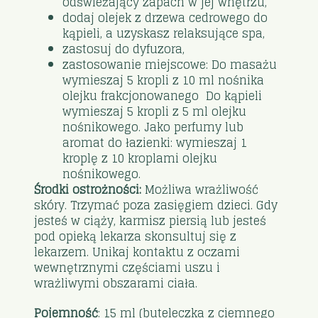
odświeżający zapach w jej wnętrzu,
dodaj olejek z drzewa cedrowego do
kąpieli, a uzyskasz relaksujące spa,
zastosuj do dyfuzora,
zastosowanie miejscowe: Do masażu
wymieszaj 5 kropli z 10 ml nośnika
olejku frakcjonowanego Do kąpieli
wymieszaj 5 kropli z 5 ml olejku
nośnikowego. Jako perfumy lub
aromat do łazienki: wymieszaj 1
kroplę z 10 kroplami olejku
nośnikowego.
Środki ostrożności:
Możliwa wrażliwość
skóry. Trzymać poza zasięgiem dzieci. Gdy
jesteś w ciąży, karmisz piersią lub jesteś
pod opieką lekarza skonsultuj się z
lekarzem. Unikaj kontaktu z oczami
wewnętrznymi częściami uszu i
wrażliwymi obszarami ciała.
Pojemność
: 15 ml (buteleczka z ciemnego