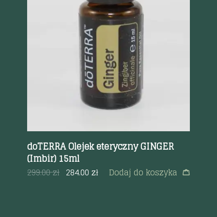
Szybki podgląd
doTERRA Olejek eteryczny GINGER
do
(Imbir) 15ml
(L
ml
299.00
zł
284.00
zł
Dodaj do koszyka
13
a