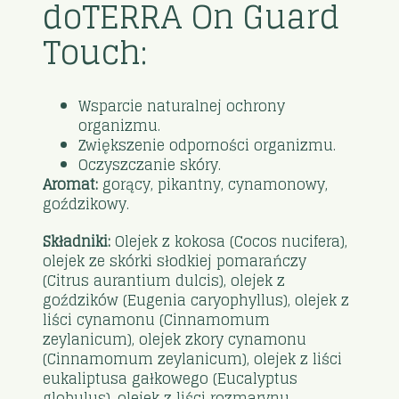
doTERRA On Guard
Touch:
Wsparcie naturalnej ochrony
organizmu.
Zwiększenie odporności organizmu.
Oczyszczanie skóry.
Aromat:
gorący, pikantny, cynamonowy,
goździkowy.
Składniki:
Olejek z kokosa (Cocos nucifera),
olejek ze skórki słodkiej pomarańczy
(Citrus aurantium dulcis), olejek z
goździków (Eugenia caryophyllus), olejek z
liści cynamonu (Cinnamomum
zeylanicum), olejek zkory cynamonu
(Cinnamomum zeylanicum), olejek z liści
eukaliptusa gałkowego (Eucalyptus
globulus), olejek z liści rozmarynu