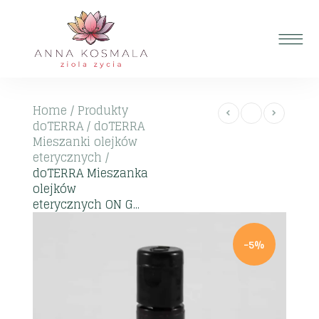
Home
/
Produkty
doTERRA
/
doTERRA
Mieszanki olejków
eterycznych
/
doTERRA Mieszanka
olejków
eterycznych ON G...
-5%