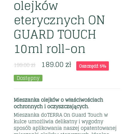
olejków
eterycznych ON
GUARD TOUCH
10ml roll-on
189.00
zł
199.00
zł
Oszczędź 5%
Dostępny
Mieszanka olejków o właściwościach
ochronnych i oczyszczających.
Mieszanka doTERRA On Guard Touch w
kulce umożliwia delikatny i wygodny
sposób aplikowania naszej opatentowanej