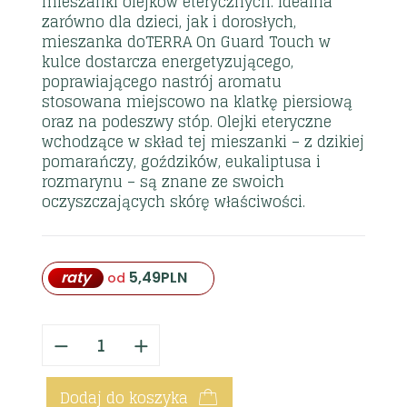
mieszanki olejków eterycznych. Idealna
zarówno dla dzieci, jak i dorosłych,
mieszanka doTERRA On Guard Touch w
kulce dostarcza energetyzującego,
poprawiającego nastrój aromatu
stosowana miejscowo na klatkę piersiową
oraz na podeszwy stóp. Olejki eteryczne
wchodzące w skład tej mieszanki – z dzikiej
pomarańczy, goździków, eukaliptusa i
rozmarynu – są znane ze swoich
oczyszczających skórę właściwości.
raty
5,49
PLN
od
Dodaj do koszyka