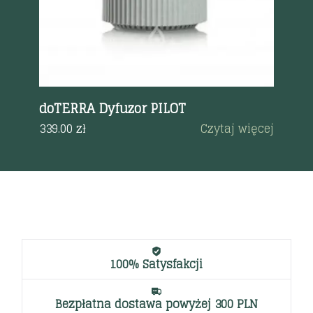
doTERRA Dyfuzor PILOT
do
ęcej
339.00
zł
Czytaj więcej
42
100% Satysfakcji
Bezpłatna dostawa powyżej 300 PLN