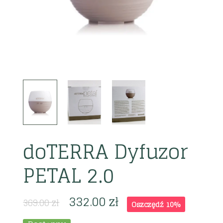
doTERRA Dyfuzor
PETAL 2.0
332.00
zł
369.00
zł
Oszczędź 10%