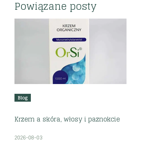
Powiązane posty
R
z
i
2
Blog
Krzem a skóra, włosy i paznokcie
2026-08-03