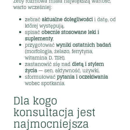
Żeby rozmowa miała największą wartość,
warto wcześniej:
zebrać
aktualne dolegliwości
i datę, od
której występują,
spisać
obecnie stosowane leki i
suplementy
,
przygotować
wyniki ostatnich badań
(morfologia, żelazo, ferrytyna,
witamina D, TSH),
zastanowić się nad
dietą i stylem
życia
— sen, aktywność, używki,
sformułować
pytania i oczekiwania
wobec spotkania.
Dla kogo
konsultacja jest
najmocniejsza