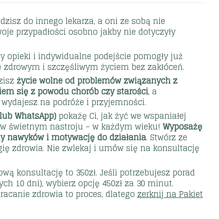
isz do innego lekarza, a oni ze sobą nie
oje przypadłości osobno jakby nie dotyczyły
opieki i indywidualne podejście pomogły już
ę zdrowym i szczęśliwym życiem bez zakłóceń.
zisz
życie wolne od problemów związanych z
niem się z powodu chorób czy starości
, a
wydajesz na podróże i przyjemności.
 lub WhatsApp)
pokażę Ci, jak żyć we wspaniałej
i, w świetnym nastroju – w każdym wieku!
Wyposażę
ny nawyków i motywację do działania
. Stwórz ze
ię zdrowia. Nie zwlekaj i umów się na konsultację
ową konsultację to 350zł. Jeśli potrzebujesz porad
ych 10 dni), wybierz opcję 450zł za 30 minut.
racanie zdrowia to proces, dlatego
zerknij na Pakiet