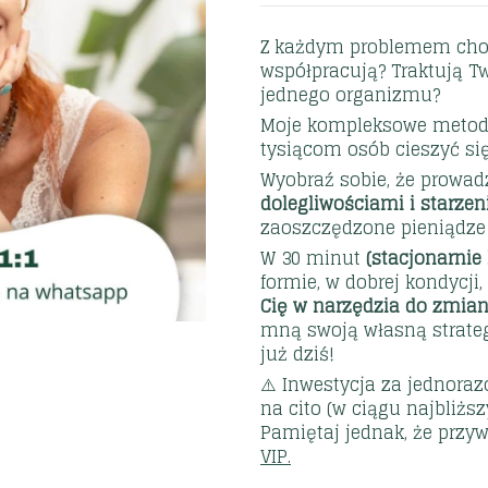
Z każdym problemem chodz
współpracują? Traktują Tw
jednego organizmu?
Moje kompleksowe metody 
tysiącom osób cieszyć si
Wyobraź sobie, że prowad
dolegliwościami i starze
zaoszczędzone pieniądze 
W 30 minut
(stacjonarnie
formie, w dobrej kondycj
Cię w narzędzia do zmia
mną swoją własną strateg
już dziś!
⚠️ Inwestycja za jednoraz
na cito (w ciągu najbliższ
Pamiętaj jednak, że przyw
VIP.