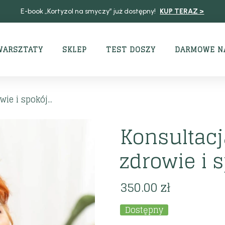
E-book „Kortyzol na smyczy” już dostępny!
KUP TERAZ >
WARSZTATY
SKLEP
TEST DOSZY
DARMOWE N
ie i spokój...
Konsultacj
zdrowie i 
350.00
zł
Dostępny