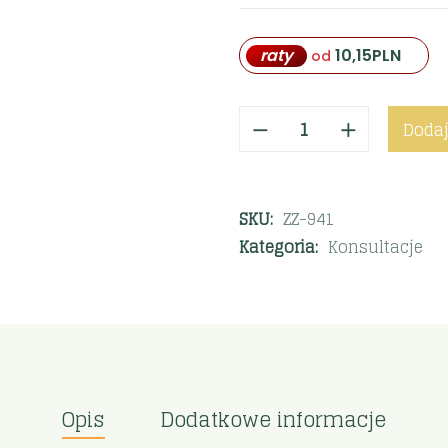
raty
10,15
PLN
od
Dodaj
SKU:
ZZ-941
Kategoria:
Konsultacje
Opis
Dodatkowe informacje