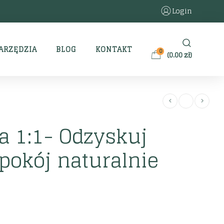
Login
ARZĘDZIA
BLOG
KONTAKT
0
(
0.00
zł
)
a 1:1- Odzyskuj
spokój naturalnie