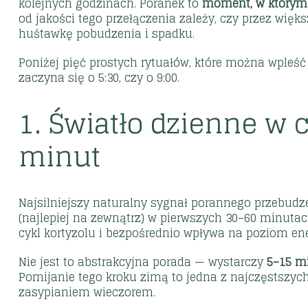
kolejnych godzinach. Poranek to
moment, w którym 
od jakości tego przełączenia zależy, czy przez więk
huśtawkę pobudzenia i spadku.
Poniżej pięć prostych rytuałów, które można wpleść
zaczyna się o 5:30, czy o 9:00.
1. Światło dzienne w 
minut
Najsilniejszy naturalny sygnał porannego przebudz
(najlepiej na zewnątrz) w pierwszych 30–60 minutac
cykl kortyzolu i bezpośrednio wpływa na poziom ene
Nie jest to abstrakcyjna porada — wystarczy
5–15 m
Pomijanie tego kroku zimą to jedna z najczęstszy
zasypianiem wieczorem.