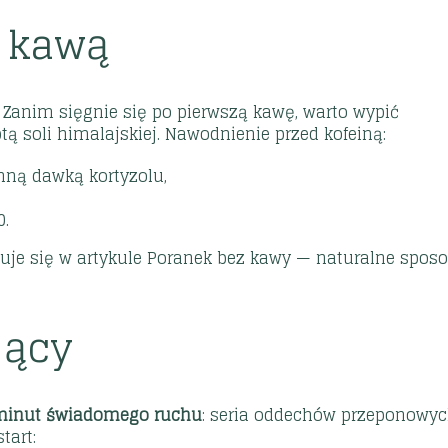
d kawą
 Zanim sięgnie się po pierwszą kawę, warto wypić
ptą soli himalajskiej. Nawodnienie przed kofeiną:
ną dawką kortyzolu,
0.
uje się w artykule
Poranek bez kawy — naturalne spos
jący
minut świadomego ruchu
: seria oddechów przeponowyc
tart: