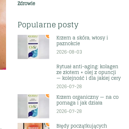
Zdrowie
Popularne posty
1
Krzem a skóra, włosy i
paznokcie
2026-08-03
2
Rytuał anti-aging: kolagen
ze złotem + olej z opuncji
— kolejność i dla jakiej cery
2026-07-28
3
Krzem organiczny — na co
pomaga i jak działa
2026-07-28
4
Błędy początkujących