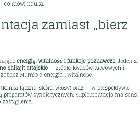
 — co mówi nauka
.
tacja zamiast „bierz
erające
energię, witalność i funkcje poznawcze
. Jeden z
 Shilajit ałtajskie
— źródło kwasów fulwowych i
— zobacz
Mumio a energia i witalność
.
(tkanka łączna, skóra, włosy) oraz — w perspektywie
cą
preparatów synbiotycznych
. Suplementacja ma sens,
o zastąpienia.