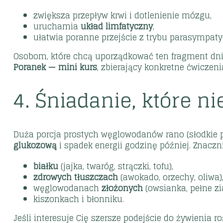
zwiększa przepływ krwi i dotlenienie mózgu,
uruchamia
układ limfatyczny
,
ułatwia poranne przejście z trybu parasympaty
Osobom, które chcą uporządkować ten fragment dnia
Poranek — mini kurs
, zbierający konkretne ćwiczeni
4. Śniadanie, które n
Duża porcja prostych węglowodanów rano (słodkie p
glukozową
i spadek energii godzinę później. Znaczni
białku
(jajka, twaróg, strączki, tofu),
zdrowych tłuszczach
(awokado, orzechy, oliwa)
węglowodanach
złożonych
(owsianka, pełne zi
kiszonkach i błonniku.
Jeśli interesuje Cię szersze podejście do żywienia 