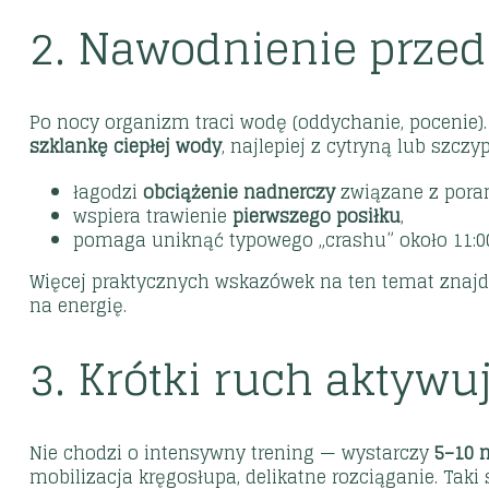
2. Nawodnienie prze
Po nocy organizm traci wodę (oddychanie, pocenie).
szklankę ciepłej wody
, najlepiej z cytryną lub szczy
łagodzi
obciążenie nadnerczy
związane z poran
wspiera trawienie
pierwszego posiłku
,
pomaga uniknąć typowego „crashu” około 11:0
Więcej praktycznych wskazówek na ten temat znajd
na energię
.
3. Krótki ruch aktywu
Nie chodzi o intensywny trening — wystarczy
5–10 
mobilizacja kręgosłupa, delikatne rozciąganie. Taki s