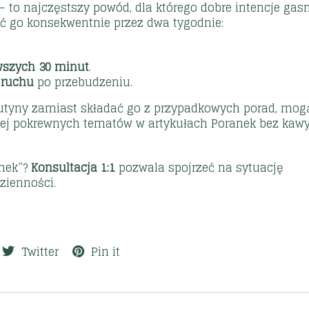
 to najczęstszy powód, dla którego dobre intencje gas
ć go konsekwentnie przez dwa tygodnie:
rwszych 30 minut
.
 ruchu
po przebudzeniu.
rutyny zamiast składać go z przypadkowych porad, mog
cej pokrewnych tematów w artykułach
Poranek bez kaw
anek”?
Konsultacja 1:1
pozwala spojrzeć na sytuację
zienności.
Twitter
Pin it