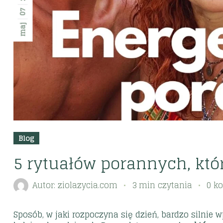
07
maj
Blog
5 rytuałów porannych, któr
Autor:
ziolazycia.com
3 min czytania
0 k
Sposób, w jaki rozpoczyna się dzień, bardzo silnie