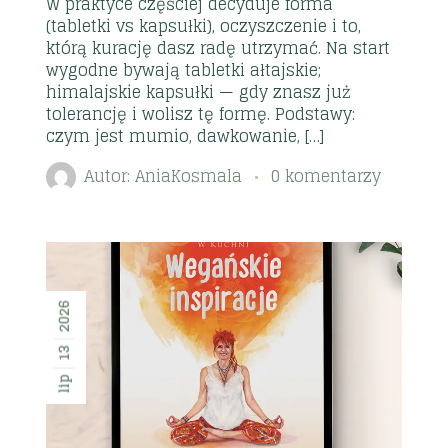
W praktyce częściej decyduje forma
(tabletki vs kapsułki), oczyszczenie i to,
którą kurację dasz radę utrzymać. Na start
wygodne bywają tabletki ałtajskie;
himalajskie kapsułki — gdy znasz już
tolerancję i wolisz tę formę. Podstawy:
czym jest mumio, dawkowanie, […]
Autor:
AniaKosmala
0 komentarzy
2026
13
lip