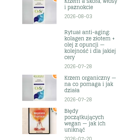
Krzem a skóra, włosy
i paznokcie
2026-08-03
2
Rytuał anti-aging:
kolagen ze złotem +
olej z opuncji —
kolejność i dla jakiej
cery
2026-07-28
3
Krzem organiczny —
na co pomaga i jak
działa
2026-07-28
4
Błędy
początkujących
wegan — jak ich
uniknąć
2026-07-20