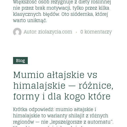
Większość osób rezygnuje z diety roślinnej
nie przez brak motywacji, tylko przez kilka
klasycznych błędów. Oto siódemka, której
warto uniknąć.
Autor:
ziolazycia.com
0 komentarzy
2026
15
Blog
lip
Mumio ałtajskie vs
himalajskie — różnice,
formy i dla kogo które
Krótka odpowiedź: mumio ałtajskie i
himalajskie to warianty shilajit z różnych
regionów — nie „lepsze/gorsze z automatu”.