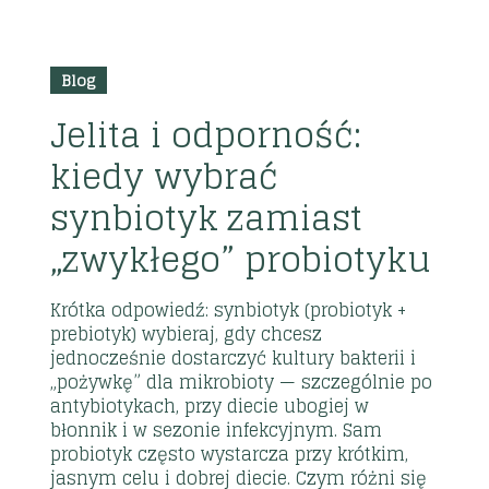
2026
03
Blog
lip
Jelita i odporność:
kiedy wybrać
synbiotyk zamiast
„zwykłego” probiotyku
Krótka odpowiedź: synbiotyk (probiotyk +
prebiotyk) wybieraj, gdy chcesz
jednocześnie dostarczyć kultury bakterii i
„pożywkę” dla mikrobioty — szczególnie po
antybiotykach, przy diecie ubogiej w
błonnik i w sezonie infekcyjnym. Sam
probiotyk często wystarcza przy krótkim,
jasnym celu i dobrej diecie. Czym różni się