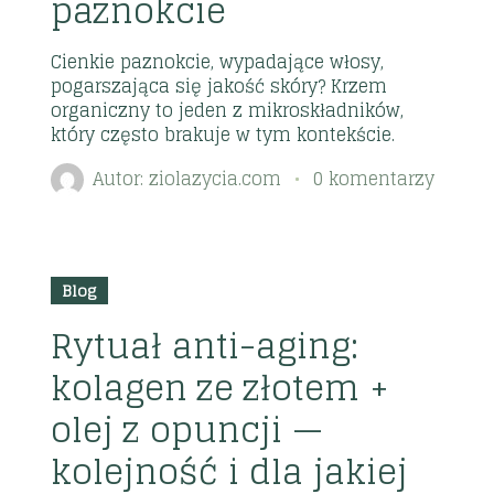
paznokcie
Cienkie paznokcie, wypadające włosy,
pogarszająca się jakość skóry? Krzem
organiczny to jeden z mikroskładników,
który często brakuje w tym kontekście.
Autor:
ziolazycia.com
0 komentarzy
2026
28
Blog
lip
Rytuał anti-aging:
kolagen ze złotem +
olej z opuncji —
kolejność i dla jakiej