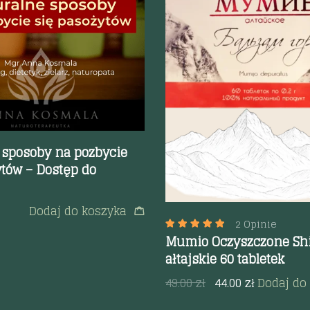
odgląd
Szybki podgląd
 sposoby na pozbycie
ytów – Dostęp do
Dodaj do koszyka
2 Opinie
Mumio Oczyszczone Shil
ałtajskie 60 tabletek
49.00
zł
44.00
zł
Dodaj do