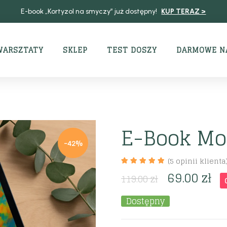
E-book „Kortyzol na smyczy” już dostępny!
KUP TERAZ >
WARSZTATY
SKLEP
TEST DOSZY
DARMOWE N
E-Book Mo
-42%
(
5
opinii klienta
69.00
zł
119.00
zł
Dostępny