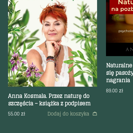
Szybki p
Szybki podgląd
Naturalne
się pasoż
nagrania
89.00
zł
Anna Kosmala. Przez naturę do
szczęścia – książka z podpisem
55.00
zł
Dodaj do koszyka