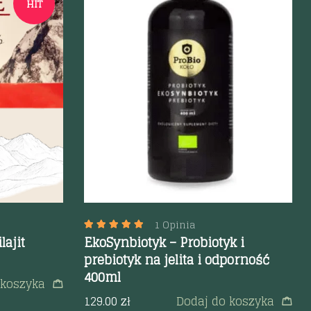
HIT
Szybki podgląd
1 Opinia
ajit
EkoSynbiotyk – Probiotyk i
prebiotyk na jelita i odporność
400ml
 koszyka
129.00
zł
Dodaj do koszyka