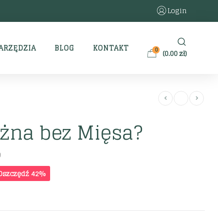
Login
ARZĘDZIA
BLOG
KONTAKT
0
(
0.00
zł
)
żna bez Mięsa?
)
Oszczędź 42%