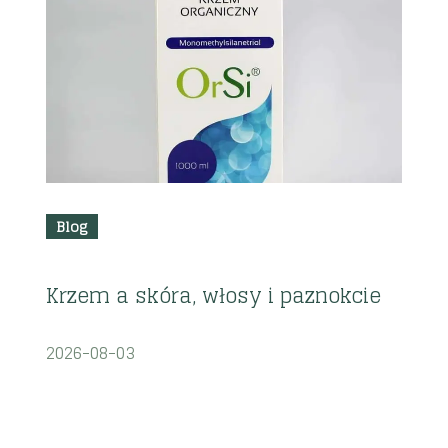
R
z
i
2
Blog
Krzem a skóra, włosy i paznokcie
2026-08-03