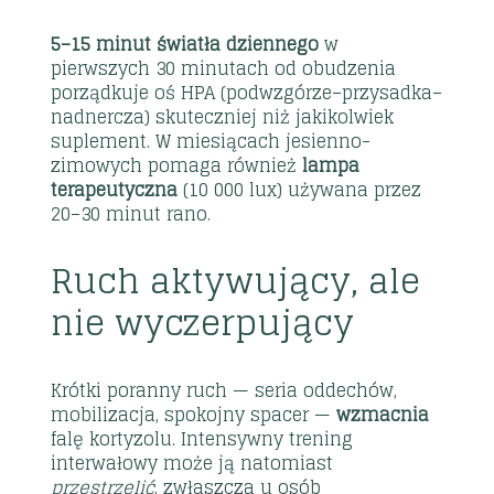
5–15 minut światła dziennego
w
pierwszych 30 minutach od obudzenia
porządkuje oś HPA (podwzgórze–przysadka–
nadnercza) skuteczniej niż jakikolwiek
suplement. W miesiącach jesienno-
zimowych pomaga również
lampa
terapeutyczna
(10 000 lux) używana przez
20–30 minut rano.
Ruch aktywujący, ale
nie wyczerpujący
Krótki poranny ruch — seria oddechów,
mobilizacja, spokojny spacer —
wzmacnia
falę kortyzolu. Intensywny trening
interwałowy może ją natomiast
przestrzelić
, zwłaszcza u osób