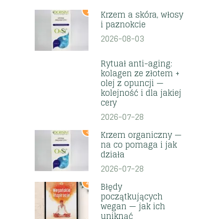
1
Krzem a skóra, włosy
i paznokcie
2026-08-03
2
Rytuał anti-aging:
kolagen ze złotem +
olej z opuncji —
kolejność i dla jakiej
cery
2026-07-28
3
Krzem organiczny —
na co pomaga i jak
działa
2026-07-28
4
Błędy
początkujących
wegan — jak ich
uniknąć