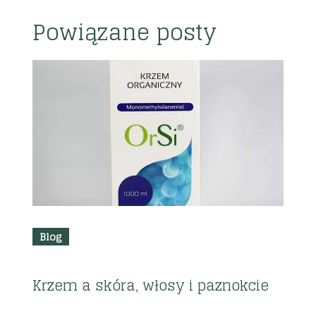
Powiązane posty
R
z
i
2
Blog
Krzem a skóra, włosy i paznokcie