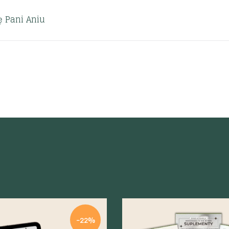
ę Pani Aniu
-22%