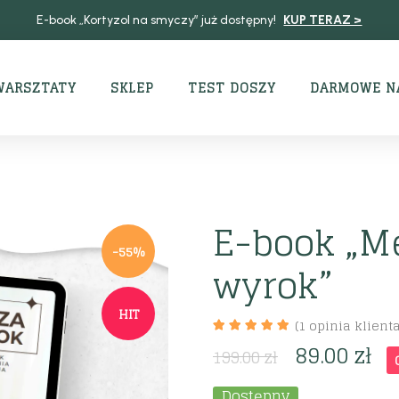
E-book „Kortyzol na smyczy” już dostępny!
KUP TERAZ >
WARSZTATY
SKLEP
TEST DOSZY
DARMOWE N
E-book „M
-55%
wyrok”
HIT
(
1
opinia klienta
89.00
zł
199.00
zł
Dostępny