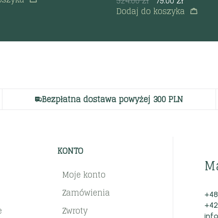
524.00
zł
79.00
zł
Dodaj do koszyka
Bezpłatna dostawa powyżej 300 PLN
KONTO
M
Moje konto
Zamówienia
+48
+42
e
Zwroty
inf