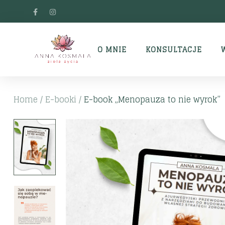
O MNIE
KONSULTACJE
Home
/
E-booki
/
E-book „Menopauza to nie wyrok”