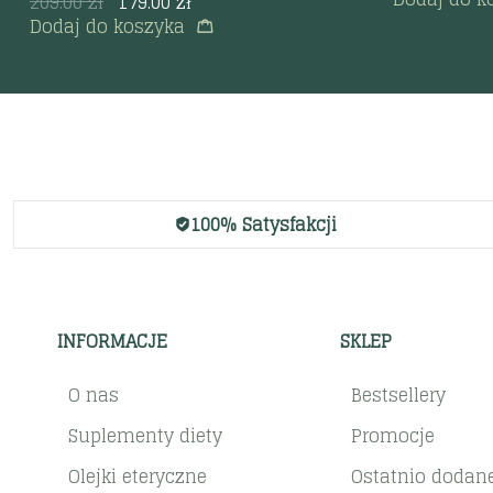
209.00
zł
179.00
zł
Dodaj do koszyka
100% Satysfakcji
INFORMACJE
SKLEP
O nas
Bestsellery
Suplementy diety
Promocje
Olejki eteryczne
Ostatnio dodan