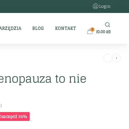
Login
ARZĘDZIA
BLOG
KONTAKT
0
(
0.00
zł
)
enopauza to nie
)
Oszczędź 55%