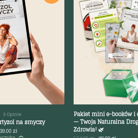
odgląd
Szybki podgląd
Pakiet mini e-booków i
3 Opinie
— Twoja Naturalna Dro
rtyzol na smyczy
Zdrowia! 🌿
39.00
zł
oszyka