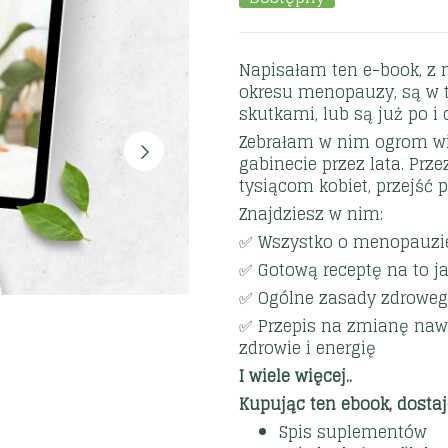
Napisałam ten e-book, z 
okresu menopauzy, są w tr
skutkami, lub są już po i 
Zebrałam w nim ogrom wi
gabinecie przez lata. Pr
tysiącom kobiet, przejść p
Znajdziesz w nim:
✅ Wszystko o menopauzie
✅ Gotową receptę na to j
✅ Ogólne zasady zdroweg
✅ Przepis na zmianę naw
zdrowie i energię
I wiele więcej..
Kupując ten ebook, dostaj
Spis suplementów