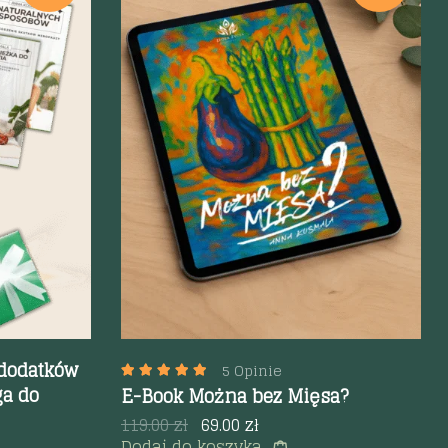
Szybki podgląd
 dodatków
5 Opinie
ga do
E-Book Można bez Mięsa?
119.00
zł
69.00
zł
Dodaj do koszyka