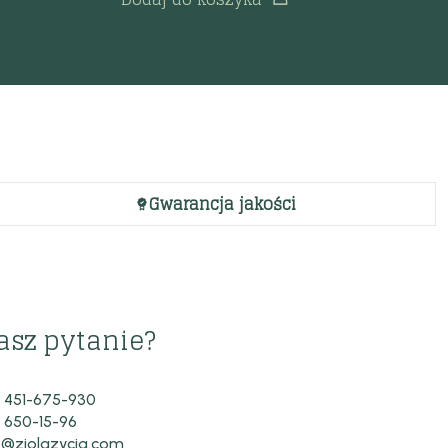
Gwarancja jakości
asz pytanie?
 451-675-930
 650-15-96
o@ziolazycia.com