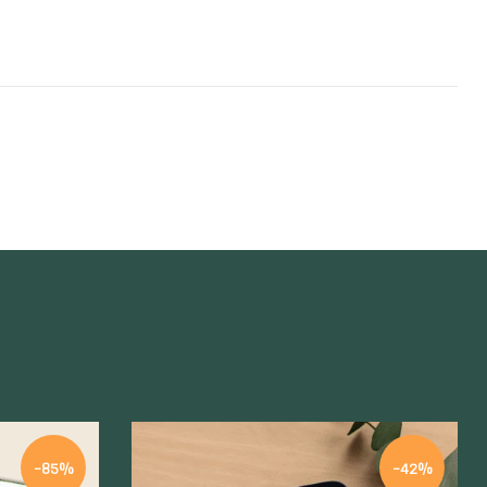
-85%
-42%